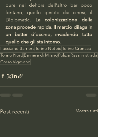
pure nel dehors dell’altro bar poco 
lontano, quello gestito dai cinesi, il 
Diplomatic. 
La colonizzazione della 
zona procede rapida. Il marcio dilaga in 
un batter d’occhio, invadendo tutto 
quello che gli sta intorno.  
Facciamo Barriera
Torino Notizie
Torino Cronaca
Torino Nord
Barriera di Milano
Polizia
Rissa in strada
Corso Vigevano
Mostra tutti
Post recenti