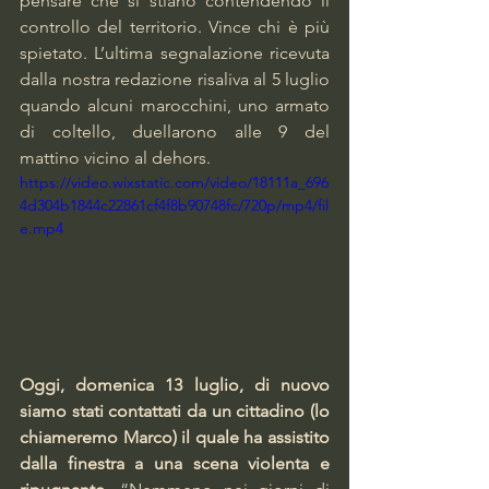
pensare che si stiano contendendo il 
controllo del territorio. Vince chi è più 
spietato. L’ultima segnalazione ricevuta 
dalla nostra redazione risaliva al 5 luglio 
quando alcuni marocchini, uno armato 
di coltello, duellarono alle 9 del 
mattino vicino al dehors.
https://video.wixstatic.com/video/18111a_696
4d304b1844c22861cf4f8b90748fc/720p/mp4/fil
e.mp4
Oggi, domenica 13 luglio, di nuovo 
siamo stati contattati da un cittadino (lo 
chiameremo Marco) il quale ha assistito 
dalla finestra a una scena violenta e 