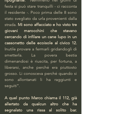
ripugnante.
 “Nemmeno nei giorni di 
festa si può stare tranquilli - ci racconta 
il residente -. Poco prima delle 8 sono 
stato svegliato da urla provenienti dalla 
strada. 
Mi sono affacciato e ho visto tre 
giovani marocchini che stavano 
cercando di infilare un cane lupo in un 
cassonetto delle ecoisole al civico 12. 
Inutile provare a fermarli gridandogli di 
smetterla. La povera bestia 
dimenandosi è riuscita, per fortuna, a 
liberarsi, anche perché era piuttosto 
grosso. Li conosceva perché quando si 
sono allontanati li ha raggiunti e 
seguiti”.     
A quel punto Marco chiama il 112, già 
allertato da qualcun altro che ha 
segnalato una rissa al solito bar. 