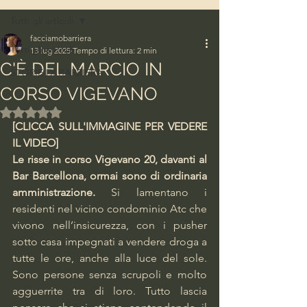
Tutti gli articoli
facciamobarriera
Tutti gli articoli
13 lug 2025
Tempo di lettura: 2 min
C'È DEL MARCIO IN
STORIE DI BARRIERA
CORSO VIGEVANO
Valutazione NaN stelle su 5.
[CLICCA SULL'IMMAGINE PER VEDERE 
IL VIDEO]
Le risse in corso Vigevano 20, davanti al 
Bar Barcellona, ormai sono di ordinaria 
amministrazione.
 Si lamentano i 
residenti nel vicino condominio Atc che 
vivono nell’insicurezza, con i pusher 
sotto casa impegnati a vendere droga a 
tutte le ore, anche alla luce del sole. 
Sono persone senza scrupoli e molto 
agguerrite tra di loro. Tutto lascia 