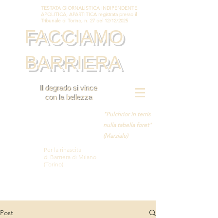
TESTATA GIORNALISTICA INDIPENDENTE,
APOLITICA, APARTITICA registrata presso il
Tribunale di Torino, n. 27 del 12/12/2025
FACCIAMO
BARRIERA
Il degrado si vince
con la bellezza
"Pulchrior in terris
nulla tabella foret"
(Marziale)
Per la rinascita
di Barriera di Milano
(Torino)
Post