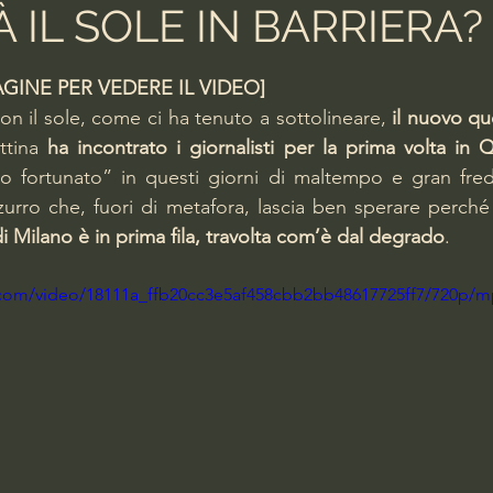
 IL SOLE IN BARRIERA?
lle su 5.
GINE PER VEDERE IL VIDEO]
con il sole, come ci ha tenuto a sottolineare, 
il nuovo q
ttina 
ha incontrato i giornalisti per la prima volta in 
o fortunato” in questi giorni di maltempo e gran fre
azzurro che, fuori di metafora, lascia ben sperare perché
i Milano è in prima fila, travolta com’è dal degrado
.   
ic.com/video/18111a_ffb20cc3e5af458cbb2bb48617725ff7/720p/m