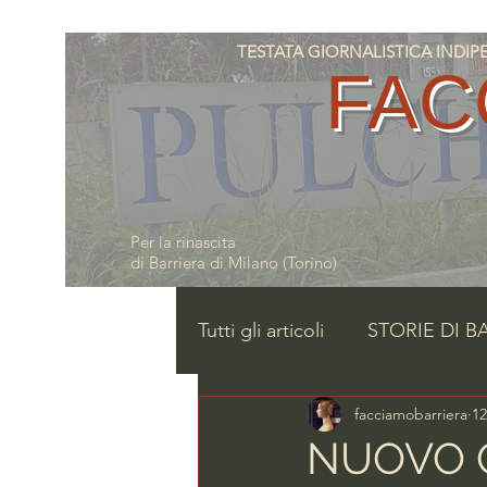
TESTATA GIORNALISTICA INDIPENDE
FAC
Per la rinascita
di Barriera di Milano (Torino)
Tutti gli articoli
STORIE DI B
facciamobarriera
1
NUOVO Q