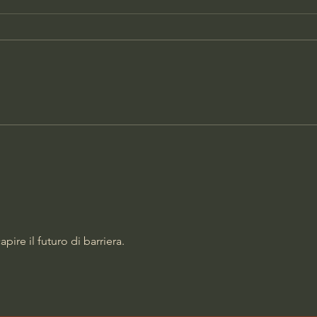
DONNA UCCISA IN CASA,
PAR
ARRESTATO L'EX
SCA
COMPAGNO
pire il futuro di barriera. 