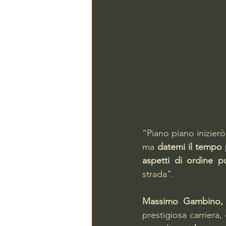
“Piano piano inizierò
ma 
datemi il tempo
aspetti di ordine 
strada".
Massimo Gambino, 
prestigiosa carriera, 