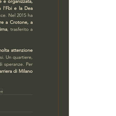
 e organizzata, 
l'Fbi e la Dea 
ce. Nel 2015 ha 
re a Crotone, a 
irna
, trasferito a 
lta attenzione 
rsi. Un quartiere, 
i speranze. Per 
riera di Milano 
na