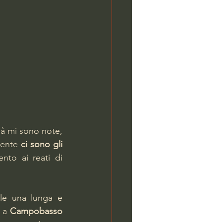
ià mi sono note, 
mente 
ci sono gli 
ento ai reati di 
lle una lunga e 
 a 
Campobasso 