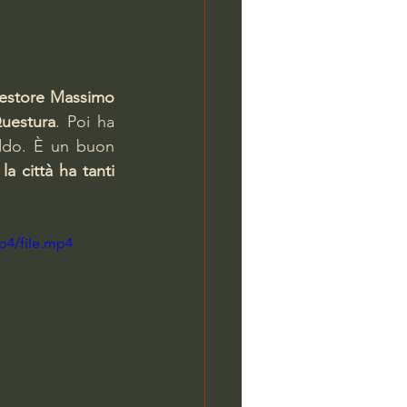
uestore Massimo 
Questura
. Poi ha 
ddo. È un buon 
 la città ha tanti 
p4/file.mp4