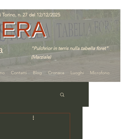
orino, n. 27 del 12/12/2025
IERA
a
"Pulchrior in terris nulla tabella foret"
(Marziale)
amo
Contatti
Blog
Cronaca
Luoghi
Microfono