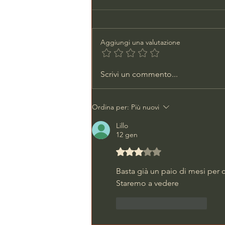
Aggiungi una valutazione
LARGO GIULIO CESARE
Scrivi un commento...
NELLA MORSA DI
PORCEDDA
Ordina per:
Più nuovi
Lillo
12 gen
Valutazione 3 stelle su 5.
Basta già un paio di mesi per ca
Staremo a vedere 
Mi piace
Rispondi