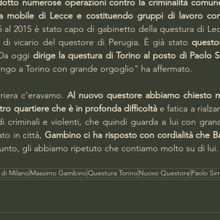
otto numerose operazioni contro la criminalità comune
a mobile di Lecce e costituendo gruppi di lavoro con 
5 al 2015 è stato capo di gabinetto della questura di Lec
i di vicario del questore di Perugia. È già stato 
questo
Da oggi 
dirige la
questura di Torino
al posto di Paolo S
engo a Torino con grande orgoglio" ha affermato.
riera c’eravamo. 
Al nuovo questore abbiamo chiesto mo
tro quartiere che è in profonda difficoltà 
e fatica a rialza
i criminali e violenti, che quindi guarda a lui con grand
o in città, 
Gambino ci ha risposto con cordialità che Bar
unto, gli abbiamo ripetuto che contiamo molto su di lui.
 di Milano
Massimo Gambino
Questura Torino
Nuovo Questore
Paolo Sir