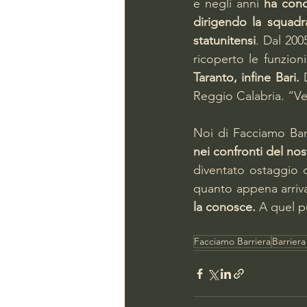
e negli anni 
ha cond
dirigendo la squadr
statunitensi
. Dal 200
ricoperto le funzion
Taranto, infine Bari. 
Reggio Calabria. “V
Noi di Facciamo Bar
nei confronti del nos
diventato ostaggio d
quanto appena arrivat
la conosce.
 A quel p
Facciamo Barriera
Barriera