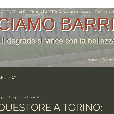
NTE, APOLITICA, APARTITICA registrata presso il Tribunale di T
CIAMO BARR
Il degrado si vince con la bellezz
Home
Chi si
ARRIERA
2 gen
Tempo di lettura: 2 min
UESTORE A TORINO: