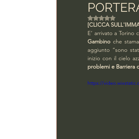
PORTERÀ
Valutazione NaN ste
[CLICCA SULL'IMMA
E’ arrivato a Torino 
Gambino 
che stama
aggiunto “sono stat
inizio con il cielo 
problemi e Barriera d
https://video.wixstat