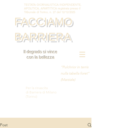
TESTATA GIORNALISTICA INDIPENDENTE,
APOLITICA, APARTITICA registrata presso il
Tribunale di Torino, n. 27 del 12/12/2025
FACCIAMO
BARRIERA
Il degrado si vince
con la bellezza
"Pulchrior in terris
nulla tabella foret"
(Marziale)
Per la rinascita
di Barriera di Milano
(Torino)
Post