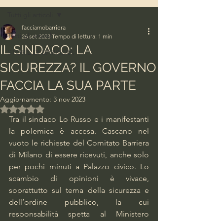
Tutti gli articoli
facciamobarriera
Tutti gli articoli
26 set 2023
Tempo di lettura: 1 min
IL SINDACO: LA
STORIE DI BARRIERA
SICUREZZA? IL GOVERNO
FACCIA LA SUA PARTE
Aggiornamento:
3 nov 2023
Valutazione NaN stelle su 5.
Tra il sindaco Lo Russo e i manifestanti 
la polemica è accesa. Cascano nel 
vuoto le richieste del Comitato Barriera 
di Milano di essere ricevuti, anche solo 
per pochi minuti a Palazzo civico. Lo 
scambio di opinioni è vivace, 
soprattutto sul tema della sicurezza e 
dell’ordine pubblico, la cui 
responsabilità spetta al Ministero 