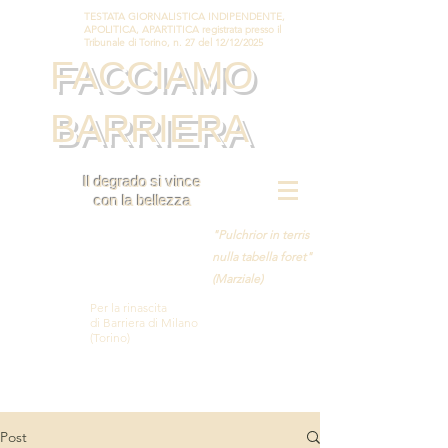
TESTATA GIORNALISTICA INDIPENDENTE,
APOLITICA, APARTITICA registrata presso il
Tribunale di Torino, n. 27 del 12/12/2025
FACCIAMO
BARRIERA
Il degrado si vince
con la bellezza
"Pulchrior in terris
nulla tabella foret"
(Marziale)
Per la rinascita
di Barriera di Milano
(Torino)
Post