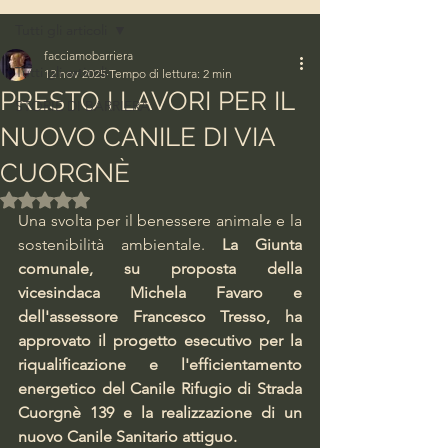
Tutti gli articoli
facciamobarriera
Tutti gli articoli
12 nov 2025
Tempo di lettura: 2 min
PRESTO I LAVORI PER IL
STORIE DI BARRIERA
NUOVO CANILE DI VIA
CUORGNÈ
Valutazione NaN stelle su 5.
Una svolta per il benessere animale e la 
sostenibilità ambientale. 
La Giunta 
comunale, su proposta della 
vicesindaca Michela Favaro e 
dell'assessore Francesco Tresso, ha 
approvato il progetto esecutivo per la 
riqualificazione e l'efficientamento 
energetico del Canile Rifugio di Strada 
Cuorgnè 139 e la realizzazione di un 
nuovo Canile Sanitario attiguo.