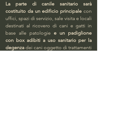
La parte di canile sanitario sarà 
costituito da un edificio principale
 con 
uffici, spazi di servizio, sale visita e locali 
destinati al ricovero di cani e gatti in 
base alle patologie 
e un padiglione 
con box adibiti a uso sanitario per la 
degenza 
dei cani oggetto di trattamenti 
medici.
L'inizio dei lavori è previsto per il 
prossimo anno
, con l'obiettivo di 
rendere operative le nuove e 
riqualificate strutture 
entro il 2027
.
Facciamo Barriera
Torino Notizie
Torino Cronaca
Torino Nord
Barriera di Milano
Falchera
Francesco Tresso
Michela Favaro
Nuovo canile
Via Cuorgnè