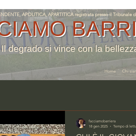
NTE, APOLITICA, APARTITICA registrata presso il Tribunale di T
CIAMO BARR
Il degrado si vince con la bellezz
Home
Chi si
facciamobarriera
18 gen 2025
Tempo di lettu