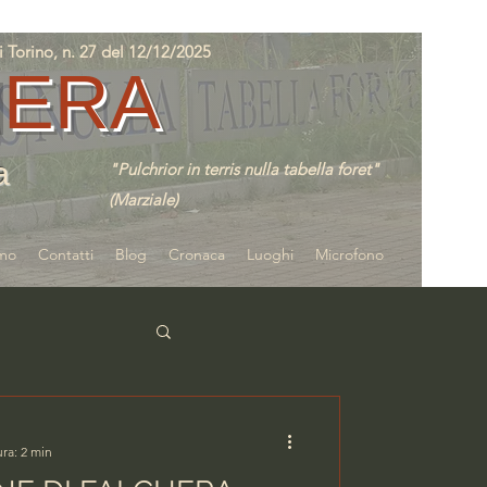
orino, n. 27 del 12/12/2025
IERA
a
"Pulchrior in terris nulla tabella foret"
(Marziale)
amo
Contatti
Blog
Cronaca
Luoghi
Microfono
ra: 2 min