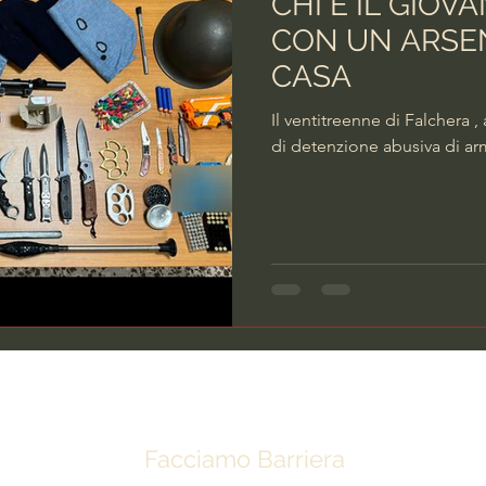
CHI È IL GIOV
CON UN ARSE
CASA
Il ventitreenne di Falchera ,
di detenzione abusiva di arm
Facciamo Barriera