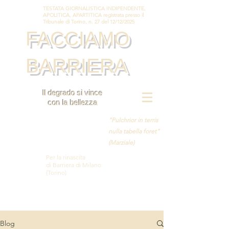
TESTATA GIORNALISTICA INDIPENDENTE,
APOLITICA, APARTITICA registrata presso il
Tribunale di Torino, n. 27 del 12/12/2025
FACCIAMO
BARRIERA
Il degrado si vince
con la bellezza
"Pulchrior in terris
nulla tabella foret"
(Marziale)
Per la rinascita
di Barriera di Milano
(Torino)
Blog