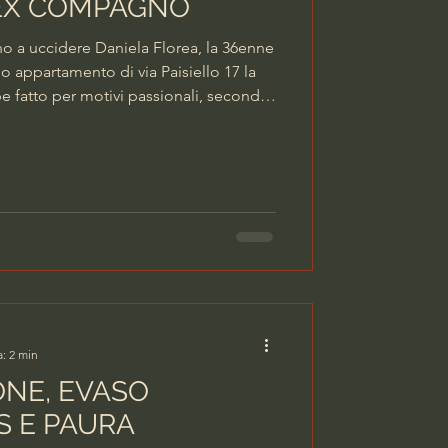
'EX COMPAGNO
o a uccidere Daniela Florea, la 36enne
o appartamento di via Paisiello 17 la
be fatto per motivi passionali, secondo
ronti il pm titolare delle indagini ha
ento di fermo di indiziato, eseguito
coledì 5 agosto. L’uomo, un romeno di
lla sua abitazione in Barriera. Le accuse
a: 2 min
ONE, EVASO
S E PAURA