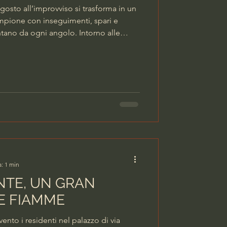
agosto all’improvviso si trasforma in un
mpione con inseguimenti, spari e
ntano da ogni angolo. Intorno alle
no a sirena spiegata alcune volanti e un
tanno cercando un evaso. Si tratta di
0 anni, pluripregiudicato e
o ceffo noto nel quartiere che, a
ll’ospeda
a: 1 min
NTE, UN GRAN
LE FIAMME
ento i residenti nel palazzo di via