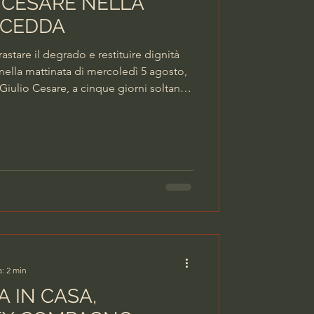
 CESARE NELLA
RCEDDA
astare il degrado e restituire dignità
, nella mattinata di mercoledì 5 agosto,
 Giulio Cesare, a cinque giorni soltanto
izio, che si è svolto in entrambi i
rte sei equipaggi in uniforme del
'Aliquota Pronti Impiego Nord, più
li e del Reparto Operativo Speciale. 22
a: 2 min
 IN CASA,