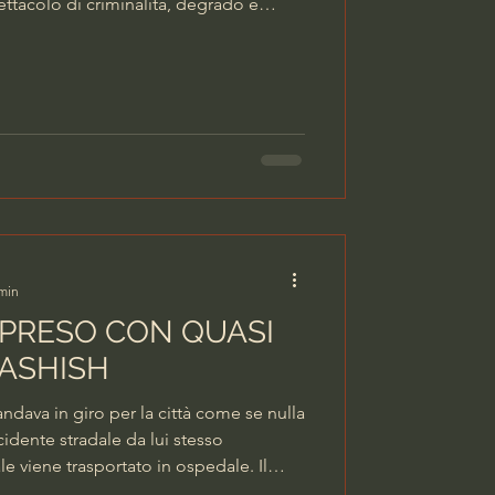
ettacolo di criminalità, degrado e
sono arrivate sul posto intorno alle 9.
ociclisti e l’Unità cinofila che hanno
, rivolti soprattutto alle persone in
o e notte da pusher, tossici e
Ab
 min
 PRESO CON QUASI
HASHISH
andava in giro per la città come se nulla
idente stradale da lui stesso
le viene trasportato in ospedale. Il
sto a una misura alternativa, ora è