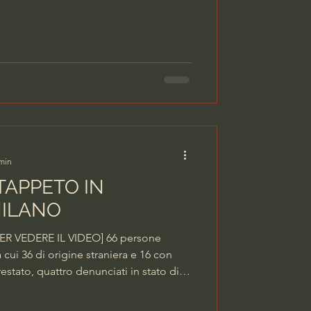
 per detenzione ai fini di spaccio di
’aggravante di aver commesso il fatto
a detentiva. Inoltre è stato indagato
 min
TAPPETO IN
MILANO
R VEDERE IL VIDEO] 66 persone
a cui 36 di origine straniera e 16 con
restato, quattro denunciati in stato di
pagnati in Questura, venti veicoli
mmerciali ispezionati (tra i quali un bar