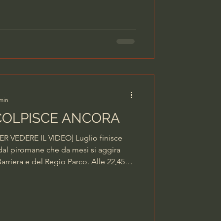
 100 del Tulps), quattro chili di sostanza
il bilancio del servizio straordinario di
 min
COLPISCE ANCORA
 VEDERE IL VIDEO] Luglio finisce
 dal piromane che da mesi si aggira
Barriera e del Regio Parco. Alle 22,45
na Jeep ha preso fuoco in via Corelli.
o punto in cui il 30 giugno, sempre di
una Fiat Panda in sosta accanto al
 dal Mercatò. CLICCA SULL'IMMAGINE
resident