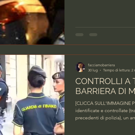
stato arrestato dalla Polizia
sostanze stupefacenti con l
mentre era sottoposto a pen
per gli episodi di evasion
facciamobarriera
30 lug
Tempo di lettura: 2
CONTROLLI A 
BARRIERA DI 
[CLICCA SULL'IMMAGINE PE
identificate e controllate (tr
precedenti di polizia), un ar
libertà, due stranieri accom
controllati, nove esercizi co