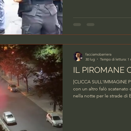
chiuso ai sensi dell’articolo
stupefacente sequestrate. E’ 
controllo d
facciamobarriera
30 lug
Tempo di lettura: 1
IL PIROMANE 
[CLICCA SULL'IMMAGINE PER
con un altro falò scatenato
nella notte per le strade di 
circa di martedì 28 luglio u
Era parcheggiata nello stess
martedì, è stata incendiata 
marciapiedi, a un isolato
PER VEDERE IL VIDEO Per i 