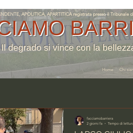
NTE, APOLITICA, APARTITICA registrata presso il Tribunale di T
CIAMO BARR
Il degrado si vince con la bellezz
Home
Chi si
facciamobarriera
2 giorni fa
Tempo di lettur