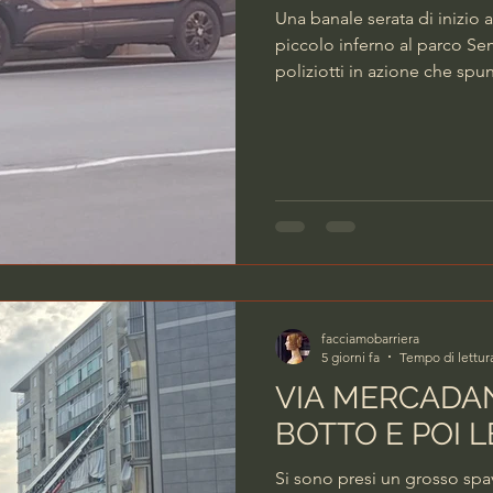
Una banale serata di inizio 
piccolo inferno al parco Se
poliziotti in azione che spu
19,20 in via Toscanini arriva
mezzo della Penitenziaria. S
un marocchino tra i 35 e i 4
tossicodipendente. Un brutt
quanto pare, è scappato da
facciamobarriera
5 giorni fa
Tempo di lettur
VIA MERCADA
BOTTO E POI 
Si sono presi un grosso spav