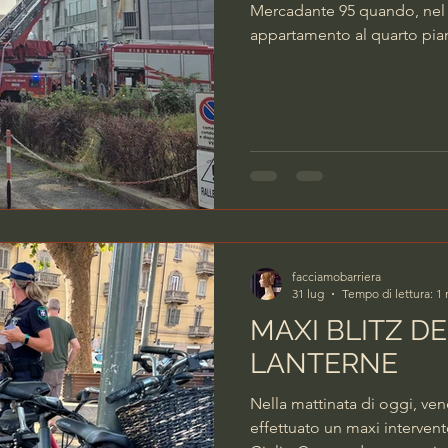
Mercadante 95 quando, nel
appartamento al quarto pian
17,30 abbiamo sentito un fo
cosa fosse accaduto - ci rac
residente nel condominio c
immagini – Sono uscito, pen
non ho visto nulla. Poco do
facciamobarriera
31 lug
Tempo di lettura: 1
MAXI BLITZ DE
LANTERNE
Nella mattinata di oggi, vene
effettuato un maxi intervent