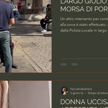
LARGO GIULIO
MORSA DI PO
Un altro intervento per contr
alla zona è stato effettuato
dalla Polizia Locale in largo
dal precedente blitz. Al serv
giardinetti, hanno preso pa
Reparto Radiomobile e dell
personale del Nucleo Cinofi
agenti hanno svolto
facciamobarriera
2 giorni fa
Tempo di lettur
DONNA UCCISA