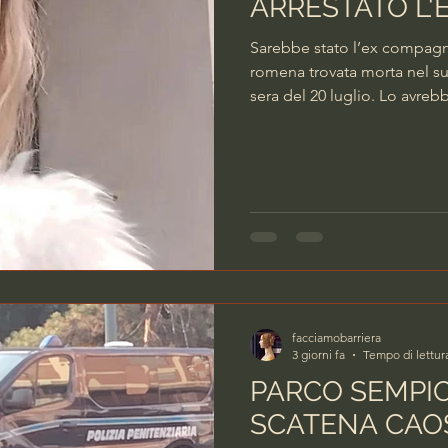
ARRESTATO L
Sarebbe stato l’ex compagn
romena trovata morta nel su
sera del 20 luglio. Lo avreb
gli inquirenti. Nei suoi conf
perciò emesso un provvedim
nella mattinata di oggi mer
45 anni, è stato arrestato ne
a suo carico so
facciamobarriera
3 giorni fa
Tempo di lettur
PARCO SEMPI
SCATENA CAO