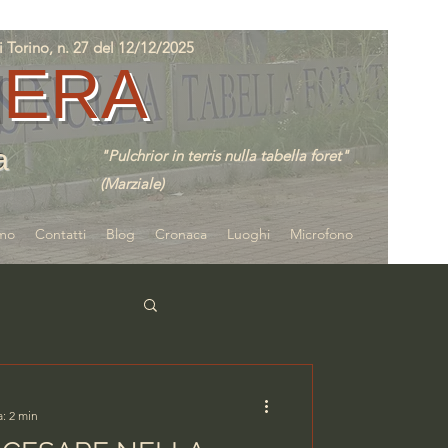
orino, n. 27 del 12/12/2025
IERA
a
"Pulchrior in terris nulla tabella foret"
(Marziale)
amo
Contatti
Blog
Cronaca
Luoghi
Microfono
a: 2 min