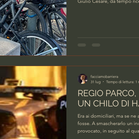
Giulio Cesare, da tempo ric
spaccio. Numerose pattuglie 
C’erano anche il Reparto mot
effettuato capillari controlli
questo luogo occupato giorn
sbandati di ogni genere. “
facciamobarriera
31 lug
Tempo di lettura: 1
REGIO PARCO,
UN CHILO DI 
Era ai domiciliari, ma se ne 
fosse. A smascherarlo un inc
provocato, in seguito al qua
giovane, un 24enne, sottopo