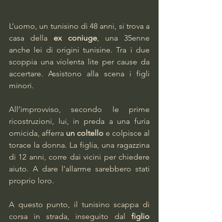
L’uomo, un tunisino di 48 anni, si trova a 
casa della 
ex coniuge
, una 35enne 
anche lei di origini tunisine. Tra i due 
scoppia una violenta lite per cause da 
accertare. Assistono alla scena i figli 
minori. 
All’improvviso, secondo le prime 
ricostruzioni, lui, in preda a una furia 
omicida, afferra 
un coltello
 e colpisce al 
torace la donna. La figlia, una ragazzina 
di 12 anni, corre dai vicini per chiedere 
aiuto. A dare l’allarme sarebbero stati 
proprio loro.
A questo punto, il tunisino scappa di 
corsa in strada, inseguito dal 
figlio 