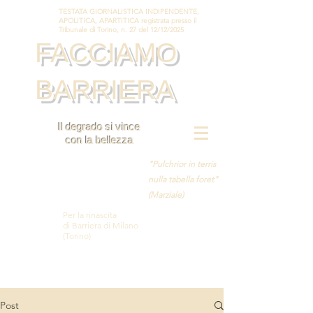
TESTATA GIORNALISTICA INDIPENDENTE,
APOLITICA, APARTITICA registrata presso il
Tribunale di Torino, n. 27 del 12/12/2025
FACCIAMO
BARRIERA
Il degrado si vince
con la bellezza
"Pulchrior in terris
nulla tabella foret"
(Marziale)
Per la rinascita
di Barriera di Milano
(Torino)
Post