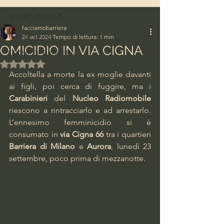
Tutti gli articoli
facciamobarriera
Tutti gli articoli
24 set 2024
Tempo di lettura: 1 min
OMICIDIO IN VIA CIGNA
STORIE DI BARRIERA
Valutazione NaN stelle su 5.
Accoltella a morte la ex moglie davanti 
ai figli, poi cerca di fuggire, ma i 
Carabinieri
 del 
Nucleo Radiomobile
riescono a rintracciarlo e ad arrestarlo. 
L’ennesimo femminicidio si è 
consumato in 
via Cigna 66
 tra i quartieri 
Barriera di Milano
 e 
Aurora
, lunedì 23 
settembre, poco prima di mezzanotte.