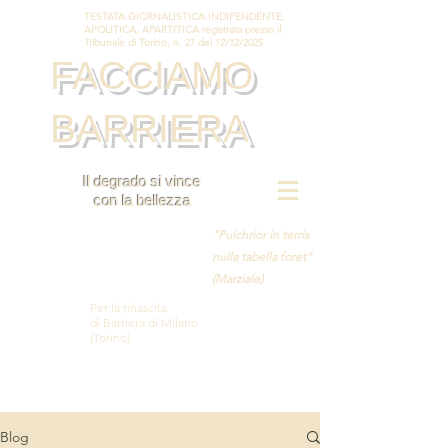
TESTATA GIORNALISTICA INDIPENDENTE,
APOLITICA, APARTITICA registrata presso il
Tribunale di Torino, n. 27 del 12/12/2025
FACCIAMO
BARRIERA
Il degrado si vince
con la bellezza
"Pulchrior in terris
nulla tabella foret"
(Marziale)
Per la rinascita
di Barriera di Milano
(Torino)
Blog