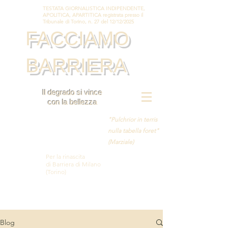
TESTATA GIORNALISTICA INDIPENDENTE,
APOLITICA, APARTITICA registrata presso il
Tribunale di Torino, n. 27 del 12/12/2025
FACCIAMO
BARRIERA
Il degrado si vince
con la bellezza
"Pulchrior in terris
nulla tabella foret"
(Marziale)
Per la rinascita
di Barriera di Milano
(Torino)
Blog