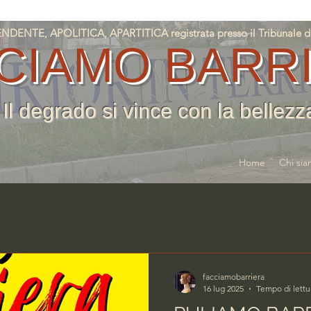
NTE, APOLITICA, APARTITICA registrata presso il Tribunale di T
CIAMO BARR
Il degrado si vince con la bellezz
Home
Chi si
facciamobarriera
16 lug 2025
Tempo di lettu