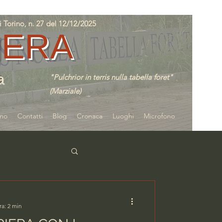
orino, n. 27 del 12/12/2025
IERA
a
"Pulchrior in terris nulla tabella foret"
(Marziale)
amo
Contatti
Blog
Cronaca
Luoghi
Microfono
ra: 2 min