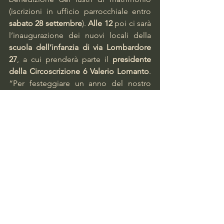
(iscrizioni in ufficio parrocchiale entro
sabato 28 settembre
). 
Alle 12 
poi ci sarà 
l’inaugurazione dei nuovi locali della 
scuola dell’infanzia di via Lombardore 
27
, a cui prenderà parte il 
presidente 
della Circoscrizione 6 Valerio Lomanto
. 
“Per festeggiare un anno del nostro 
cammino a servizio della comunità 
della 
Pace
 abbiamo deciso di ripartire 
dai più piccoli, con la riapertura della 
scuola ex Thaon di Revel 
che offre 
nuovi spazi e nuovi giochi. Si chiamerà 
‘
I piccoli della Pace
’ – spiegano i 
sacerdoti - Vi aspettiamo per visitare i 
nuovi spazi, condividere i vecchi ricordi 
e offrirvi un piccolo aperitivo”. 
Alle 
17,30
, infine, vespri solenni.