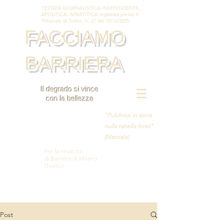
TESTATA GIORNALISTICA INDIPENDENTE,
APOLITICA, APARTITICA registrata presso il
Tribunale di Torino, n. 27 del 12/12/2025
FACCIAMO
BARRIERA
Il degrado si vince
con la bellezza
"Pulchrior in terris
nulla tabella foret"
(Marziale)
Per la rinascita
di Barriera di Milano
(Torino)
Post