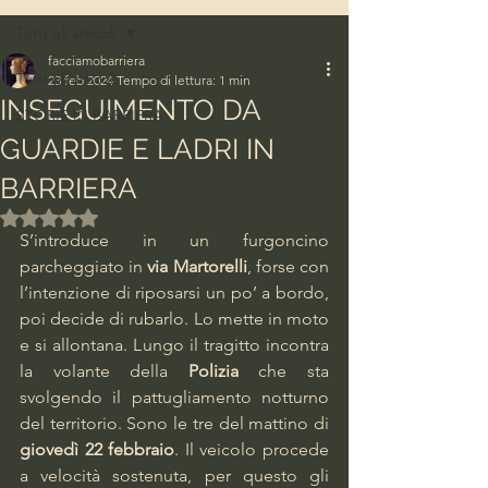
Tutti gli articoli
facciamobarriera
Tutti gli articoli
23 feb 2024
Tempo di lettura: 1 min
INSEGUIMENTO DA
STORIE DI BARRIERA
GUARDIE E LADRI IN
BARRIERA
Valutazione NaN stelle su 5.
S’introduce in un furgoncino 
parcheggiato in 
via Martorelli
, forse con 
l’intenzione di riposarsi un po’ a bordo, 
poi decide di rubarlo. Lo mette in moto 
e si allontana. Lungo il tragitto incontra 
la volante della 
Polizia
 che sta 
svolgendo il pattugliamento notturno 
del territorio. Sono le tre del mattino di 
giovedì 22 febbraio
. Il veicolo procede 
a velocità sostenuta, per questo gli 