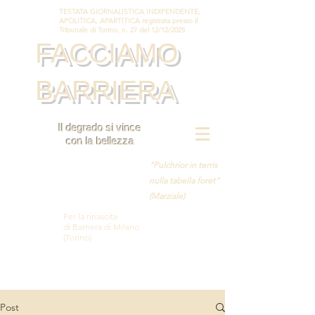
TESTATA GIORNALISTICA INDIPENDENTE,
APOLITICA, APARTITICA registrata presso il
Tribunale di Torino, n. 27 del 12/12/2025
FACCIAMO
BARRIERA
Il degrado si vince
con la bellezza
"Pulchrior in terris
nulla tabella foret"
(Marziale)
Per la rinascita
di Barriera di Milano
(Torino)
Post