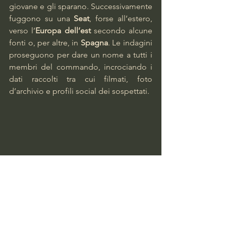
giovane e gli sparano. Successivamente 
fuggono su una 
Seat
, forse all’estero, 
verso l’
Europa dell’est
 secondo alcune 
fonti o, per altre, in 
Spagna
. Le indagini 
proseguono per dare un nome a tutti i 
membri del commando, incrociando i 
dati raccolti tra cui filmati, foto 
d’archivio e profili social dei sospettati.