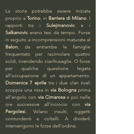
La storia potrebbe essere iniziata 
proprio a 
Torino
, in 
Barriera di Milano
. I 
rapporti tra i 
Sulejmanovic
 e i 
Salkanovic 
erano tesi da tempo. Forse 
in seguito a incomprensioni maturate al 
Balon
, da entrambe le famiglie 
frequentato per racimolare quattro 
soldi, rivendendo cianfrusaglie. O forse 
per qualche questione legata 
all’occupazione di un appartamento. 
Domenica 7 aprile
 tra i due clan rivali 
scoppia una rissa in 
via Bologna 
prima 
all’angolo con 
via Cimarosa 
e poi nelle 
ore successive all’incrocio con 
via 
Pergolesi
. Volano insulti, oggetti 
contundenti e coltelli. A dividerli 
intervengono le forze dell’ordine.