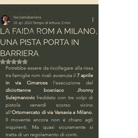
Tutti gli articoli
facciamobarriera
Tutti gli articoli
28 apr 2024
Tempo di lettura: 2 min
LA FAIDA ROM A MILANO,
STORIE DI BARRIERA
UNA PISTA PORTA IN
BARRIERA
Valutazione NaN stelle su 5.
Potrebbe essere da ricollegare alla rissa 
tra famiglie rom rivali avvenuta il
 7 aprile 
in via Cimarosa 
l’esecuzione del 
diciottenne bosniaco Jhonny 
Sulejmanovic
 freddato con tre colpi di 
pistola venerdì scorso vicino 
all’
Ortomercato di via Varsavia a Milano
. 
Il movente ancora non è chiaro agli 
inquirenti. Ma quasi sicuramente si 
tratta di un regolamento di conti.