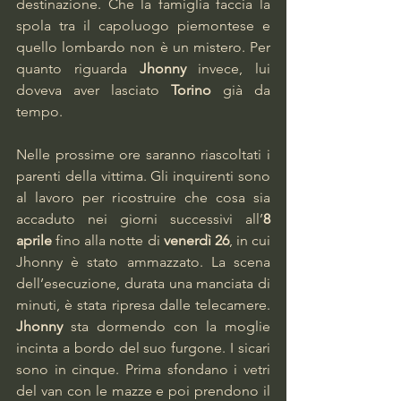
destinazione. Che la famiglia faccia la 
spola tra il capoluogo piemontese e 
quello lombardo non è un mistero. Per 
quanto riguarda 
Jhonny
 invece, lui 
doveva aver lasciato 
Torino
 già da 
tempo.
Nelle prossime ore saranno riascoltati i 
parenti della vittima. Gli inquirenti sono 
al lavoro per ricostruire che cosa sia 
accaduto nei giorni successivi all’
8 
aprile
 fino alla notte di 
venerdì 26
, in cui 
Jhonny è stato ammazzato. La scena 
dell’esecuzione, durata una manciata di 
minuti, è stata ripresa dalle telecamere. 
Jhonny
 sta dormendo con la moglie 
incinta a bordo del suo furgone. I sicari 
sono in cinque. Prima sfondano i vetri 
del van con le mazze e poi prendono il 