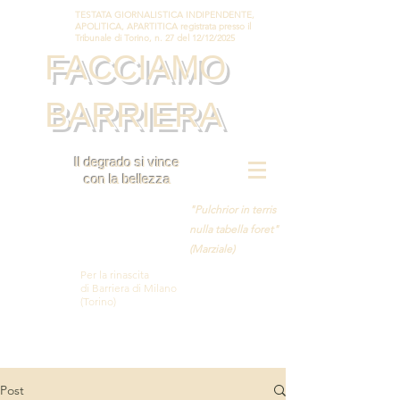
TESTATA GIORNALISTICA INDIPENDENTE,
APOLITICA, APARTITICA registrata presso il
Tribunale di Torino, n. 27 del 12/12/2025
FACCIAMO
BARRIERA
Il degrado si vince
con la bellezza
"Pulchrior in terris
nulla tabella foret"
(Marziale)
Per la rinascita
di Barriera di Milano
(Torino)
Post