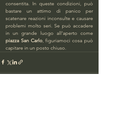
consentita. In queste condizioni, può 
bastare un attimo di panico per 
scatenare reazioni inconsulte e causare 
problemi molto seri. Se può accadere 
in un grande luogo all’aperto come 
piazza San Carlo
, figuriamoci cosa può 
capitare in un posto chiuso.
Mostra tutti
Post recenti