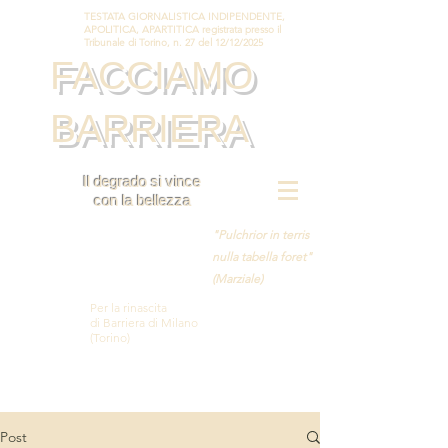
TESTATA GIORNALISTICA INDIPENDENTE,
APOLITICA, APARTITICA registrata presso il
Tribunale di Torino, n. 27 del 12/12/2025
FACCIAMO
BARRIERA
Il degrado si vince
con la bellezza
"Pulchrior in terris
nulla tabella foret"
(Marziale)
Per la rinascita
di Barriera di Milano
(Torino)
Post