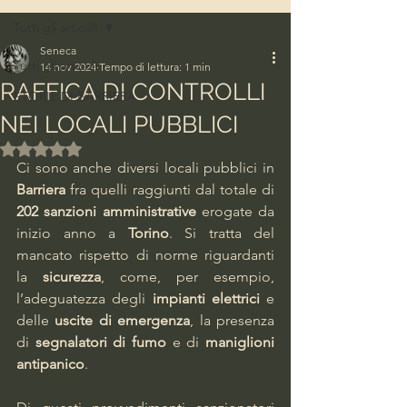
Tutti gli articoli
Seneca
Tutti gli articoli
14 nov 2024
Tempo di lettura: 1 min
RAFFICA DI CONTROLLI
STORIE DI BARRIERA
NEI LOCALI PUBBLICI
Valutazione NaN stelle su 5.
Ci sono anche diversi locali pubblici in 
Barriera
 fra quelli raggiunti dal totale di 
202 sanzioni amministrative
 erogate da 
inizio anno a 
Torino
. Si tratta del 
mancato rispetto di norme riguardanti 
la 
sicurezza
, come, per esempio, 
l’adeguatezza degli 
impianti elettrici
 e 
delle 
uscite di emergenza
, la presenza 
di 
segnalatori di fumo
 e di 
maniglioni 
antipanico
.