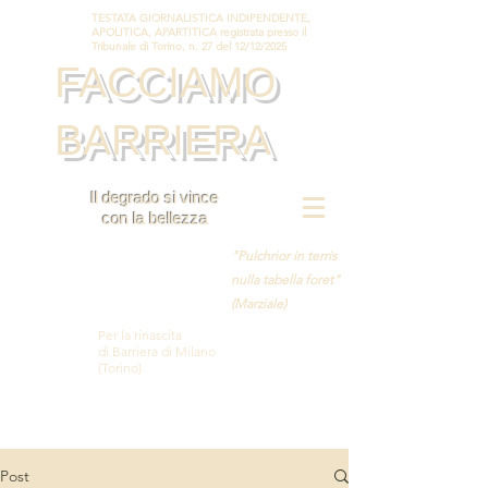
TESTATA GIORNALISTICA INDIPENDENTE,
APOLITICA, APARTITICA registrata presso il
Tribunale di Torino, n. 27 del 12/12/2025
FACCIAMO
BARRIERA
Il degrado si vince
con la bellezza
"Pulchrior in terris
nulla tabella foret"
(Marziale)
Per la rinascita
di Barriera di Milano
(Torino)
Post