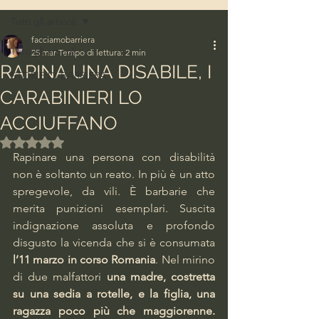
Tutti gli articoli
facciamobarriera
Tutti gli articoli
25 mar
Tempo di lettura: 2 min
RAPINA UNA DISABILE, I
STORIE DI BARRIERA
CARABINIERI LO
ACCIUFFANO
Valutazione NaN stelle su 5.
Rapinare una persona con disabilità 
non è soltanto un reato. In più è un atto 
spregevole, da vili. È barbarie che 
merita punizioni esemplari. Suscita 
indignazione assoluta e profondo 
disgusto la vicenda che si è consumata 
l’11 marzo in corso Romania
. Nel mirino 
di due malfattori 
una madre, costretta 
su una sedia a rotelle, e la figlia, una 
ragazza poco più che maggiorenne. 