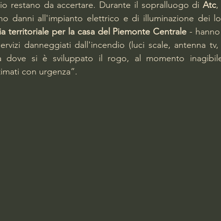
io restano da accertare. Durante il sopralluogo di 
Atc
,
no danni all'impianto elettrico e di illuminazione dei loca
a territoriale per la casa del Piemonte Centrale
 - hanno
i servizi danneggiati dall'incendio (luci scale, antenna tv
ea dove si è sviluppato il rogo, al momento inagibile.
timati con urgenza”.