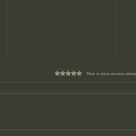
Valutazione 0 stelle su 5.
Non ci sono ancora valuta
DONNA UCCISA IN CASA,
PAR
ARRESTATO L'EX
SCA
COMPAGNO