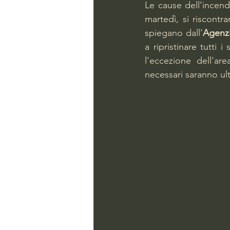
Le cause dell’incend
martedì, si riscontra
spiegano dall’
Agenzi
a ripristinare tutti 
l'eccezione dell'ar
necessari saranno ul