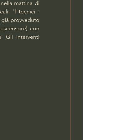
 nella mattina di 
li. "I tecnici - 
 già provveduto 
, ascensore) con 
 Gli interventi 