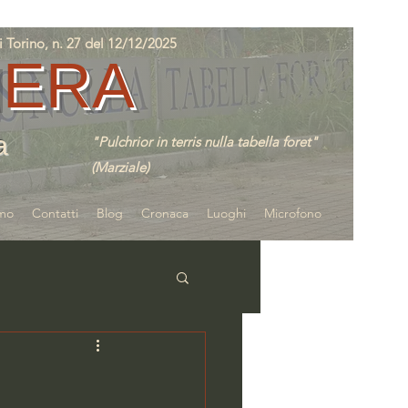
orino, n. 27 del 12/12/2025
IERA
a
"Pulchrior in terris nulla tabella foret"
(Marziale)
amo
Contatti
Blog
Cronaca
Luoghi
Microfono