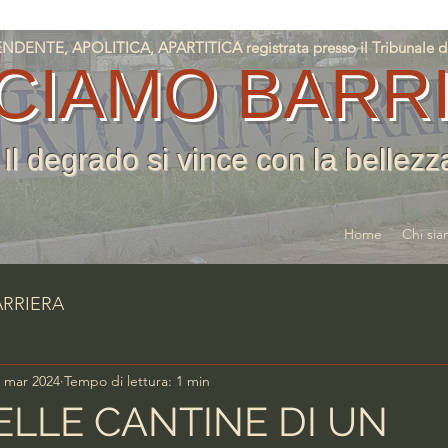
NTE, APOLITICA, APARTITICA registrata presso il Tribunale di T
CIAMO BARR
Il degrado si vince con la bellezz
Home
Chi si
ARRIERA
 mar 2024
Tempo di lettura: 1 min
LLE CANTINE DI UN