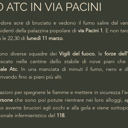
 ATC IN VIA PACINI
lle su 5.
ore acre di bruciato e vedono il fumo salire dal vano 
sidenti della palazzina popolare di 
via Pacini 1
. E non tar
 le 22,30 di 
lunedì 11 marzo
.
ono diverse squadre dei 
Vigili del fuoco
, le 
forze dell
ale Atc
. In una manciata di minuti il fumo, nero e de
ivando fino ai piani più alti.
azioni per spegnere le fiamme e mettere in sicurezza l’ed
rsone
 che sono poi potute rientrare nei loro alloggi, 
o avverte bruciori agli occhi e alla gola e viene sottopo
onale infermieristico del 
118
.