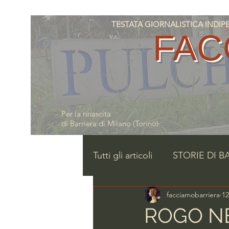
TESTATA GIORNALISTICA INDIPENDE
FAC
Per la rinascita
di Barriera di Milano (Torino)
Tutti gli articoli
STORIE DI B
facciamobarriera
12
ROGO NE