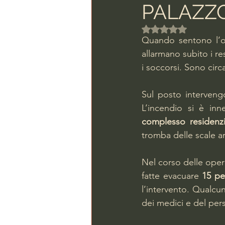
PALAZZO
Valutazione NaN ste
Quando sentono l’od
allarmano subito i re
i soccorsi. Sono circa
Sul posto interveng
complesso residenzi
tromba delle scale arr
Nel corso delle oper
fatte evacuare 
15 pe
l’intervento. Qualcun
dei medici e del pers