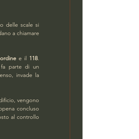
delle scale si 
dano a chiamare 
’ordine
 e il 
118
. 
L’incendio si è innescato nelle cantine dello stabile di nove piani che fa parte di un 
nso, invade la 
ificio, vengono 
appena concluso 
sto al controllo 