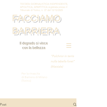
TESTATA GIORNALISTICA INDIPENDENTE,
APOLITICA, APARTITICA registrata presso il
Tribunale di Torino, n. 27 del 12/12/2025
FACCIAMO
BARRIERA
Il degrado si vince
con la bellezza
"Pulchrior in terris
nulla tabella foret"
(Marziale)
Per la rinascita
di Barriera di Milano
(Torino)
Post