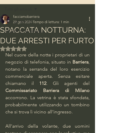
Tutti gli articoli
facciamobarriera
Tutti gli articoli
29 gen 2024
Tempo di lettura: 1 min
SPACCATA NOTTURNA:
STORIE DI BARRIERA
DUE ARRESTI PER FURTO
Valutazione NaN stelle su 5.
Nel cuore della notte i proprietari di un 
negozio di telefonia, situato in 
Barriera
, 
notano la serranda del loro esercizio 
commerciale aperta. Senza esitare 
chiamano il 
112
. Gli agenti del 
Commissariato Barriera di Milano
accorrono. La vetrina è stata sfondata, 
probabilmente utilizzando un tombino 
che si trova lì vicino all’ingresso.
All’arrivo della volante, due uomini 