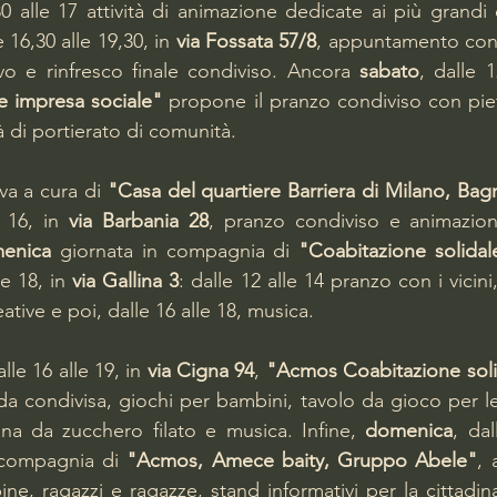
30 alle 17 attività di animazione dedicate ai più grandi e
e 16,30 alle 19,30, in 
via Fossata 57/8
, appuntamento con
vo e rinfresco finale condiviso. Ancora 
sabato
, dalle 1
e impresa sociale"
 propone il pranzo condiviso con pie
tà di portierato di comunità.
tiva a cura di 
"Casa del quartiere Barriera di Milano, Bagni
e 16, in 
via Barbania 28
, pranzo condiviso e animazion
enica
 giornata in compagnia di 
"Coabitazione solidale
le 18, in 
via Gallina 3
: dalle 12 alle 14 pranzo con i vicini,
eative e poi, dalle 16 alle 18, musica. 
alle 16 alle 19, in 
via Cigna 94
, 
condivisa, giochi per bambini, tavolo da gioco per le 
na da zucchero filato e musica. Infine, 
domenica
 compagnia di 
"Acmos, Amece baity, Gruppo Abele"
, 
e, ragazzi e ragazze, stand informativi per la cittadin