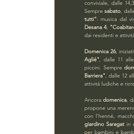
conviviale, dalle 14,
Sempre 
sabato
, dall
tutti”
: musica dal vi
Desana 4
, 
"Coabitar
dai residenti e attivi
Domenica 26
, inizia
Aglié"
, dalle 11 all
piccini. Sempre 
dom
Barriera"
, dalle 12 al
attività ludiche e ricr
Ancora 
domenica
, d
propone una merenda 
con l’henné, macchi
giardino Saragat
 in
per bambini e bambin