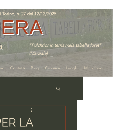
orino, n. 27 del 12/12/2025
IERA
a
"Pulchrior in terris nulla tabella foret"
(Marziale)
amo
Contatti
Blog
Cronaca
Luoghi
Microfono
PER LA