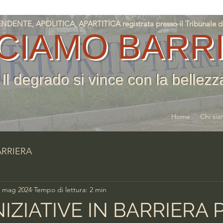
NTE, APOLITICA, APARTITICA registrata presso il Tribunale di T
CIAMO BARR
Il degrado si vince con la bellezz
Home
Chi si
ARRIERA
4 mag 2024
Tempo di lettura: 2 min
NIZIATIVE IN BARRIERA 