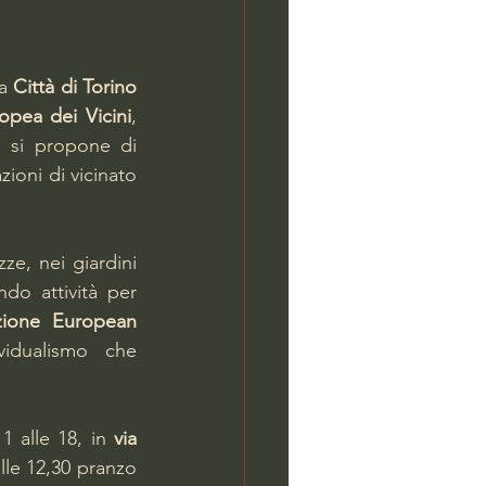
a 
Città di Torino 
opea dei Vicini
, 
 si propone di 
oni di vicinato 
zze, nei giardini 
do attività per 
zione European 
idualismo che 
11 alle 18, in 
via 
alle 12,30 pranzo 