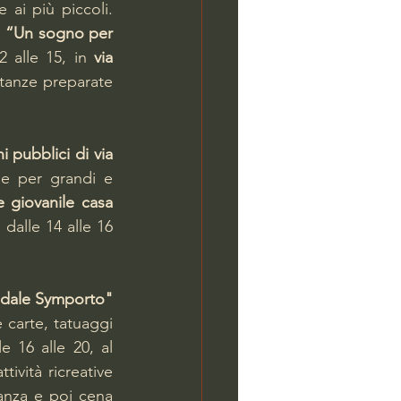
 ai più piccoli. 
 
“Un sogno per 
2 alle 15, in 
via 
tanze preparate 
 pubblici di via 
e per grandi e 
 giovanile casa 
 dalle 14 alle 16 
"Acmos Coabitazione solidale Symporto" 
carte, tatuaggi 
, dalle 16 alle 20, al 
attività ricreative 
anza e poi cena 