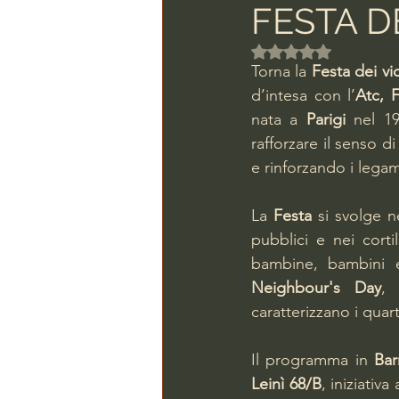
FESTA DE
Valutazione NaN ste
Torna la 
Festa dei vic
d’intesa con l’
Atc, F
nata a 
Parigi
 nel 19
rafforzare il senso 
e rinforzando i legami
La 
Festa 
si svolge ne
pubblici e nei cort
bambine, bambini e 
Neighbour's Day
, 
caratterizzano i quart
Il programma in 
Bar
Leinì 68/B
, iniziativa