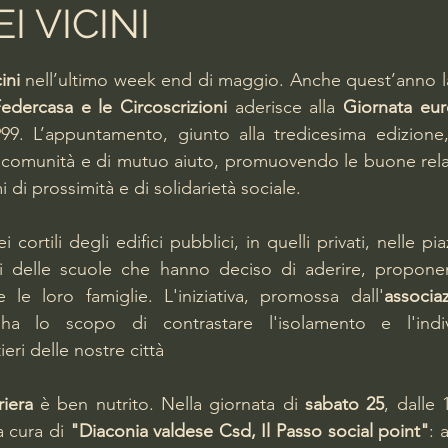
I VICINI
lle su 5.
ini 
nell’ultimo week end di maggio. Anche quest’anno l
edercasa e le Circoscrizioni
 aderisce alla 
Giornata eur
99. L’appuntamento, giunto alla tredicesima edizione,
di comunità e di mutuo aiuto, promuovendo le buone relazi
 di prossimità e di solidarietà sociale.
i cortili degli edifici pubblici, in quelli privati, nelle pia
ili delle scuole che hanno deciso di aderire, proponen
le loro famiglie. L'iniziativa, promossa dall'
associa
ha lo scopo di contrastare l'isolamento e l'indiv
ieri delle nostre città
riera
 è ben nutrito. Nella giornata di 
sabato 25
, dalle 
 a cura di 
"Diaconia valdese Csd, Il Passo social point"
: 