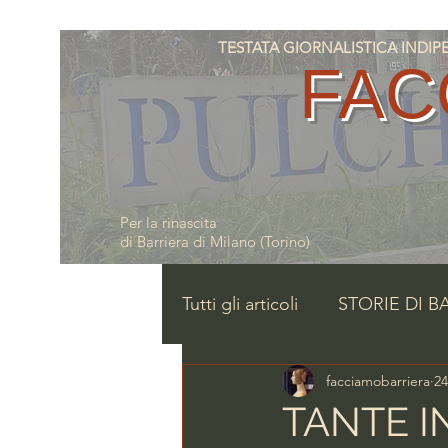
TESTATA GIORNALISTICA INDIPENDE
FAC
Per la rinascita
di Barriera di Milano (Torino)
Tutti gli articoli
STORIE DI B
facciamobarriera
2
TANTE I