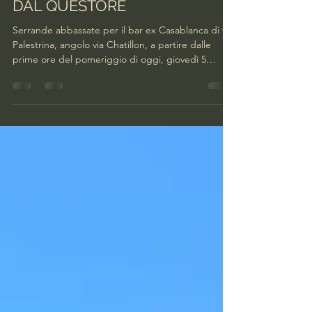
facciamobarriera
5 feb
Tempo di lettura: 2 min
BAR EX CASABLANCA CHIUSO
DAL QUESTORE
Serrande abbassate per il bar ex Casablanca di via
Palestrina, angolo via Chatillon, a partire dalle
prime ore del pomeriggio di oggi, giovedì 5
febbraio. I residenti hanno tirato un sospiro di
sollievo quando hanno visto le forze dell’ordine
piazzare, in bella vista, il ben noto cartello che
indica “ la chiusura provvisoria con provvedimento
del Questore ai sensi dell’art. 100 del Tulps ”. Per
quanto tempo non si sa. Il motivo nemmeno, ma
forse si può immaginare, considerato