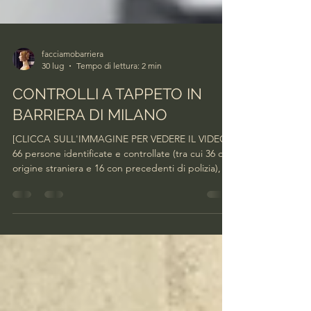
facciamobarriera
30 lug
Tempo di lettura: 2 min
CONTROLLI A TAPPETO IN
BARRIERA DI MILANO
[CLICCA SULL'IMMAGINE PER VEDERE IL VIDEO]
66 persone identificate e controllate (tra cui 36 di
origine straniera e 16 con precedenti di polizia), un
arrestato, quattro denunciati in stato di libertà,
due stranieri accompagnati in Questura, venti
veicoli controllati, nove esercizi commerciali
ispezionati (tra i quali un bar chiuso ai sensi
dell’articolo 100 del Tulps), quattro chili di sostanza
stupefacente sequestrate. E’ il bilancio del servizio
straordinario di controllo d