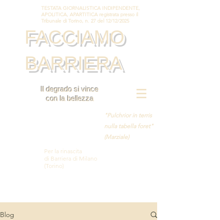
TESTATA GIORNALISTICA INDIPENDENTE,
APOLITICA, APARTITICA registrata presso il
Tribunale di Torino, n. 27 del 12/12/2025
FACCIAMO
BARRIERA
Il degrado si vince
con la bellezza
"Pulchrior in terris
nulla tabella foret"
(Marziale)
Per la rinascita
di Barriera di Milano
(Torino)
Blog