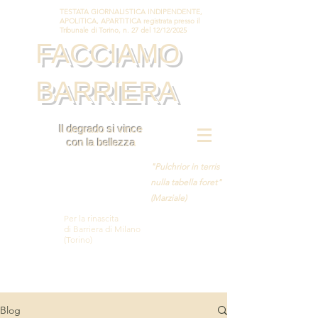
TESTATA GIORNALISTICA INDIPENDENTE,
APOLITICA, APARTITICA registrata presso il
Tribunale di Torino, n. 27 del 12/12/2025
FACCIAMO
BARRIERA
Il degrado si vince
con la bellezza
"Pulchrior in terris
nulla tabella foret"
(Marziale)
Per la rinascita
di Barriera di Milano
(Torino)
Blog