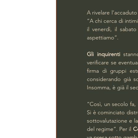
A rivelare l’accaduto
“A chi cerca di intimi
il venerdì, il sabat
aspettiamo”.
Gli inquirenti
 stann
verificare se eventu
firma di gruppi estre
considerando già sol
Insomma, è già il sec
“Così, un secolo fa, è
Si è cominciato dist
sottovalutazione e la
del regime”. Per il 
C
va presa sotto gamb