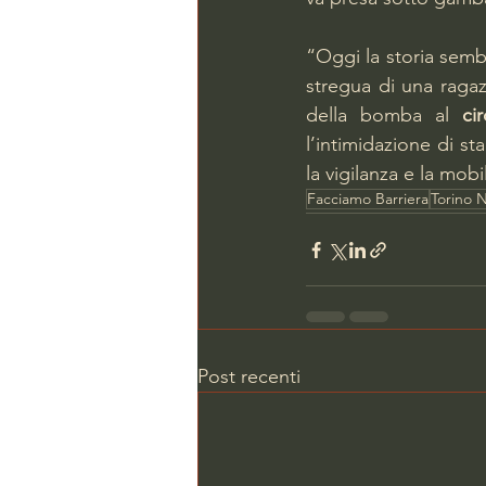
“Oggi la storia sembr
stregua di una raga
della bomba al 
ci
l’intimidazione di s
la vigilanza e la mobi
Facciamo Barriera
Torino N
Post recenti