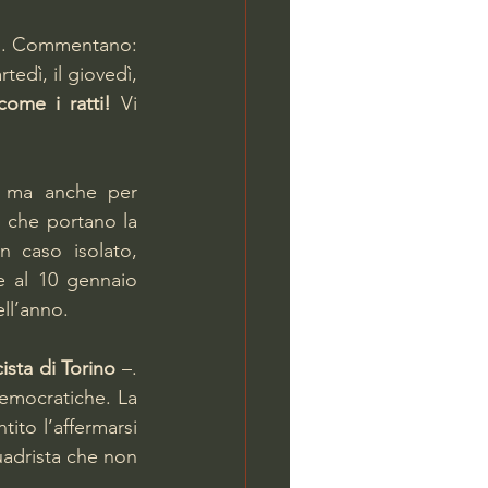
al. Commentano: 
tedì, il giovedì, 
ome i ratti!
 Vi 
, ma anche per 
 che portano la 
un caso isolato, 
e al 10 gennaio 
ell’anno.
sta di Torino
 –. 
emocratiche. La 
ito l’affermarsi 
uadrista che non 