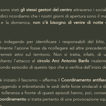
 sono stati 
gli stessi gestori del centro
 attraverso i soci
dirci ricordiamo che i nostri giorni di apertura sono il mar
o e la domenica, 
non c’è bisogno di venire di notte c
o indagando per identificare i responsabili del blitz
almente l’azione fosse da ricollegare ad altre precedenti
misti attivi sul territorio. Non si tratta, infatti, di 
tanto l’attacco al 
circolo Arci Antonio Banfo
 risalent
ondo episodio di questo tipo che si verifica dall’inizio d
 iniziato il fascismo – afferma il 
Coordinamento antifasci
ruggendo e imbrattando le sedi delle forze sindacali e d
 tolleranza a fronte di questi episodi hanno, poi, consent
oordinamento
 si tratta pertanto di una provocazione sq
a. 