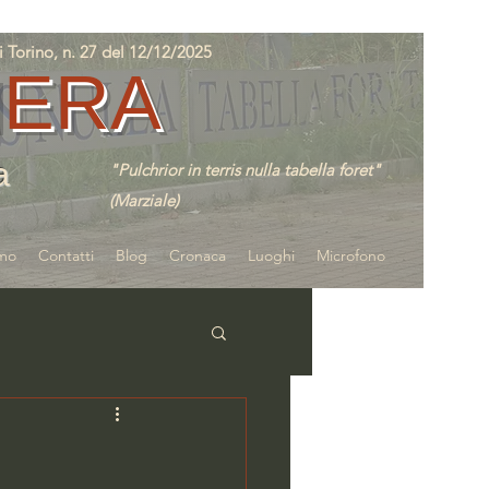
orino, n. 27 del 12/12/2025
IERA
a
"Pulchrior in terris nulla tabella foret"
(Marziale)
amo
Contatti
Blog
Cronaca
Luoghi
Microfono