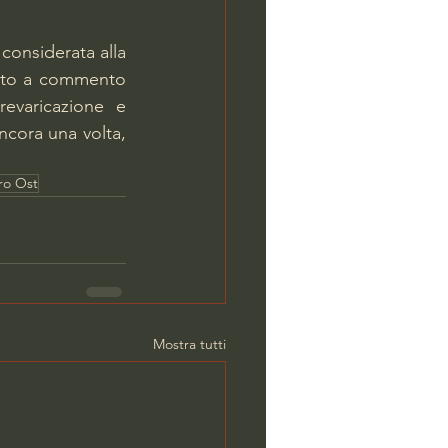
considerata alla 
tto a commento 
revaricazione e 
ncora una volta, 
ro Ost
Mostra tutti