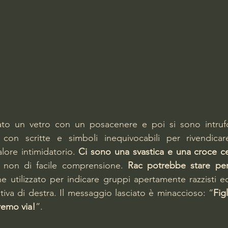
to un vetro con un posacenere e poi si sono intrufolat
 con scritte e simboli inequivocabili per rivendicare
ore intimidatorio. 
Ci sono una svastica e una croce celt
, non di facile comprensione. 
Rac potrebbe stare per
ne utilizzato per indicare gruppi apertamente razzisti ed
tiva di destra. Il messaggio lasciato è minaccioso: “
Fig
remo via!
”. 