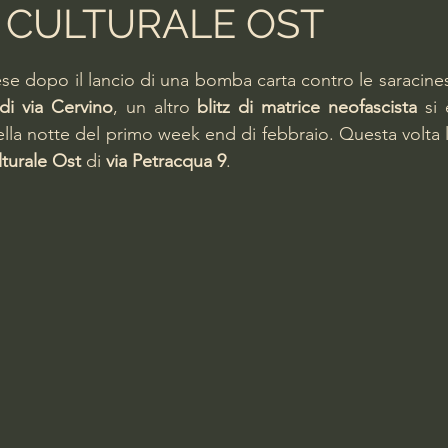
 CULTURALE OST
lle su 5.
e dopo il lancio di una bomba carta contro le saracine
di via Cervino
, un altro 
blitz di matrice neofascista 
ella notte del primo week end di febbraio. Questa volta l
lturale Ost
 di 
via Petracqua 9
. 