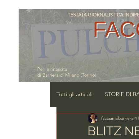
TESTATA GIORNALISTICA INDIPENDE
FAC
Per la rinascita
di Barriera di Milano (Torino)
Tutti gli articoli
STORIE DI B
facciamobarriera
4 
BLITZ N