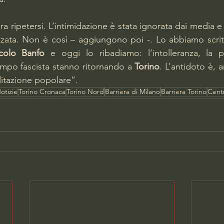
a ripetersi. L’intimidazione è stata ignorata dai media e 
zzata. Non è così – aggiungono poi -. Lo abbiamo scri
rcolo Banfo
 e oggi lo ribadiamo: l’intolleranza, la p
tampo fascista stanno ritornando a 
Torino
. L’antidoto è, a
litazione popolare”.   
otizie
Torino Cronaca
Torino Nord
Barriera di Milano
Barriera Torino
Cent