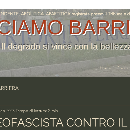
NTE, APOLITICA, APARTITICA registrata presso il Tribunale di T
CIAMO BARR
Il degrado si vince con la bellezz
Home
Chi si
ARRIERA
feb 2025
Tempo di lettura: 2 min
EOFASCISTA CONTRO IL