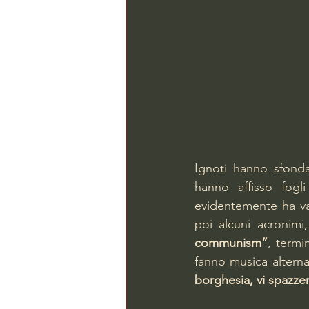
Ignoti hanno sfonda
hanno affisso fogli
evidentemente ha val
poi alcuni acronimi
communism”
, termi
fanno musica alterna
borghesia, vi spazze