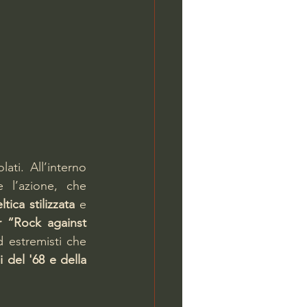
i. All’interno 
 l’azione, che 
ica stilizzata
 e 
 “Rock against 
 estremisti che 
li del '68
e della 