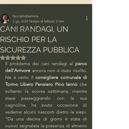
Tutti gli articoli
facciamobarriera
Tutti gli articoli
5 giu 2024
Tempo di lettura: 2 min
CANI RANDAGI, UN
STORIE DI BARRIERA
RISCHIO PER LA
SICUREZZA PUBBLICA
Valutazione NaN stelle su 5.
Il problema dei cani randagi al 
parco 
dell’Arrivore
 ancora non è stato risolto. 
Ne è certo il 
consigliere comunale di 
Torino Libero Pensiero Pino Iannò
 che 
soltanto la scorsa settimana, mentre 
stava passeggiando con la sua 
cagnolina, ha avuto occasione di 
vederne alcuni nascosti dietro le siepi. 
“Da una decina di giorni è stata di 
nuovo segnalata la presenza di almeno 