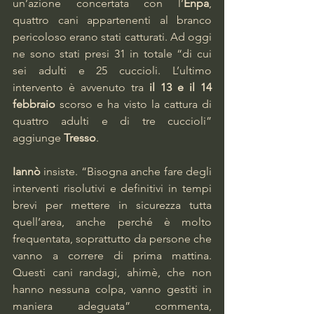
un’azione concertata con l’
Enpa
, 
quattro cani appartenenti al branco 
pericoloso erano stati catturati. Ad oggi 
ne sono stati presi 31 in totale “di cui 
sei adulti e 25 cuccioli. L’ultimo 
intervento è avvenuto tra 
il 13 e il 14 
febbraio
 scorso e ha visto la cattura di 
quattro adulti e di tre cuccioli” 
aggiunge 
Tresso
.
Iannò
 insiste. “Bisogna anche fare degli 
interventi risolutivi e definitivi in tempi 
brevi per mettere in sicurezza tutta 
quell’area, anche perché è molto 
frequentata, soprattutto da persone che 
vanno a correre di prima mattina. 
Questi cani randagi, ahimè, che non 
hanno nessuna colpa, vanno gestiti in 
maniera adeguata” commenta, 