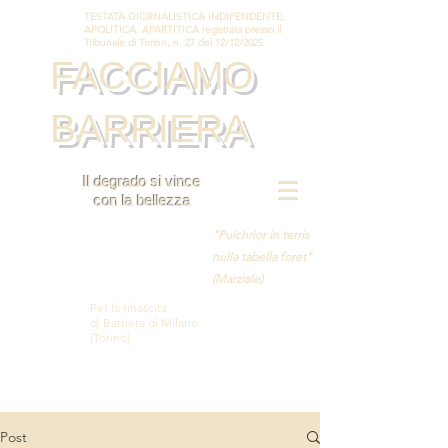
TESTATA GIORNALISTICA INDIPENDENTE,
APOLITICA, APARTITICA registrata presso il
Tribunale di Torino, n. 27 del 12/12/2025
FACCIAMO
BARRIERA
Il degrado si vince
con la bellezza
"Pulchrior in terris
nulla tabella foret"
(Marziale)
Per la rinascita
di Barriera di Milano
(Torino)
Post