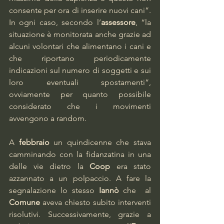
consente per ora di inserire nuovi cani”. 
In ogni caso, secondo l’
assessore
, “la 
situazione è monitorata anche grazie ad 
alcuni volontari che alimentano i cani e 
che riportano periodicamente 
indicazioni sul numero di soggetti e sui 
loro eventuali spostamenti”, 
ovviamente per quanto possibile 
considerato che i movimenti 
avvengono a random.
A 
febbraio 
un quindicenne che stava 
camminando con la fidanzatina in una 
delle vie dietro la 
Coop 
era stato 
azzannato a un polpaccio. A fare la 
segnalazione lo stesso 
Iannò 
che  al 
Comune
 aveva chiesto subito interventi 
risolutivi. Successivamente, grazie a 