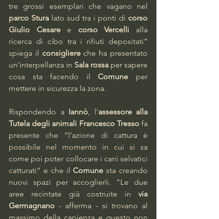
tre grossi esemplari che vagano nel 
parco Stura
 lato sud tra i ponti di 
corso 
Giulio Cesare
 e 
corso Vercelli 
alla 
ricerca di cibo tra i rifiuti depositati” 
spiega il 
consigliere
 che ha presentato 
un’interpellanza in 
Sala rossa
 per sapere 
cosa sta facendo il 
Comune 
per 
mettere in sicurezza la zona.
Rispondendo a 
Iannò
, l’
assessore alla 
Tutela degli animali Francesco Tresso
 fa 
presente che “l’azione di cattura è 
possibile nel momento in cui si sa 
come poi poter collocare i cani selvatici 
catturati” e che il 
Comune 
sta creando 
nuovi spazi per accoglierli. "Le due 
aree recintate già costruite in 
via 
Germagnano
 - afferma - si trovano al 
massimo della capienza e questo non 