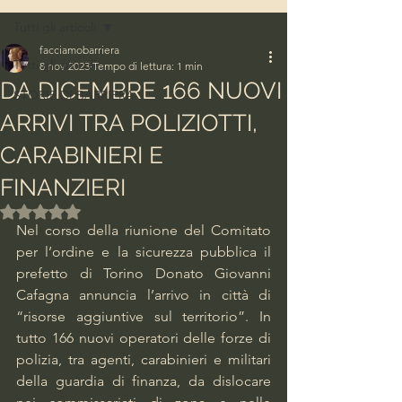
Tutti gli articoli
facciamobarriera
Tutti gli articoli
8 nov 2023
Tempo di lettura: 1 min
DA DICEMBRE 166 NUOVI
STORIE DI BARRIERA
ARRIVI TRA POLIZIOTTI,
CARABINIERI E
FINANZIERI
Valutazione NaN stelle su 5.
Nel corso della riunione del Comitato 
per l’ordine e la sicurezza pubblica il 
prefetto di Torino Donato Giovanni 
Cafagna annuncia l’arrivo in città di 
“risorse aggiuntive sul territorio”. In 
tutto 166 nuovi operatori delle forze di 
polizia, tra agenti, carabinieri e militari 
della guardia di finanza, da dislocare 