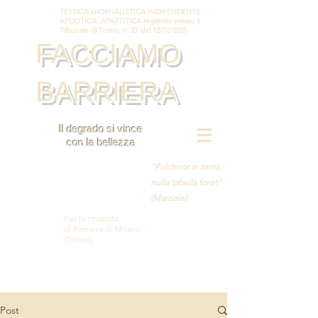
TESTATA GIORNALISTICA INDIPENDENTE,
APOLITICA, APARTITICA registrata presso il
Tribunale di Torino, n. 27 del 12/12/2025
FACCIAMO
BARRIERA
Il degrado si vince
con la bellezza
"Pulchrior in terris
nulla tabella foret"
(Marziale)
Per la rinascita
di Barriera di Milano
(Torino)
Post