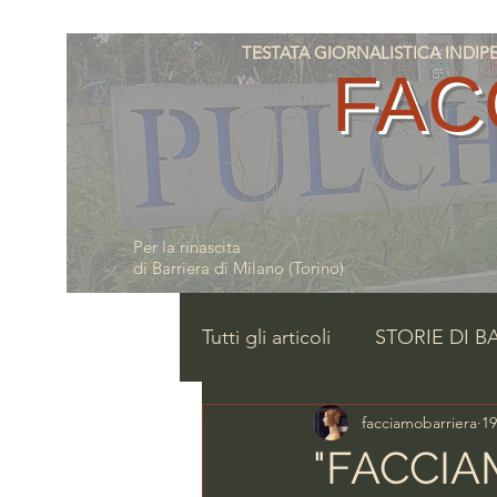
TESTATA GIORNALISTICA INDIPENDE
FAC
Per la rinascita
di Barriera di Milano (Torino)
Tutti gli articoli
STORIE DI B
facciamobarriera
19
"FACCIA