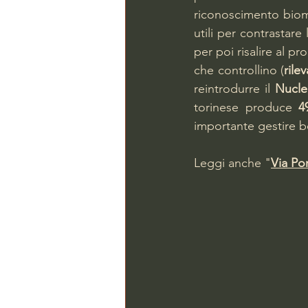
riconoscimento biome
utili per contrastar
per poi risalire al p
che controllino (
rile
reintrodurre il 
Nucleo
torinese produce 
4
importante gestire be
Leggi anche "
Via Po