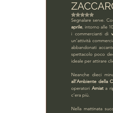
ZACCAR
Valutazione NaN ste
Segnalare serve. Con
aprile
, intorno alle 
i commercianti di 
un’attività commerci
abbandonati accanto
spettacolo poco deco
ideale per attirare cli
Neanche dieci min
all’Ambiente della C
operatori 
Amiat
 a r
c’era più.
Nella mattinata suc