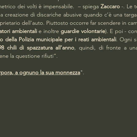
trico dei volti è impensabile.  – spiega 
Zaccaro
 -. Le 
e la creazione di discariche abusive quando c’è una targa
roprietario dell’auto. Piuttosto occorre far scendere in c
vatori ambientali 
e inoltre 
guardie volontarie
). E poi - co
 della Polizia municipale per i reati ambientali
. Ogni s
98 chili di spazzatura all’anno
, quindi, di fronte a una
ne la questione rifiuti”.
rpora, a ognuno la sua monnezza
".