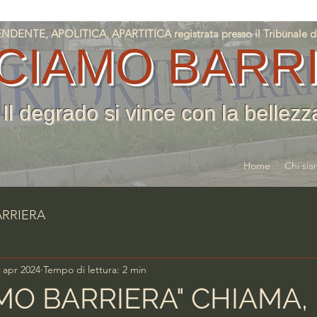
NTE, APOLITICA, APARTITICA registrata presso il Tribunale di T
CIAMO BARR
Il degrado si vince con la bellezz
Home
Chi si
ARRIERA
 apr 2024
Tempo di lettura: 2 min
MO BARRIERA" CHIAMA,