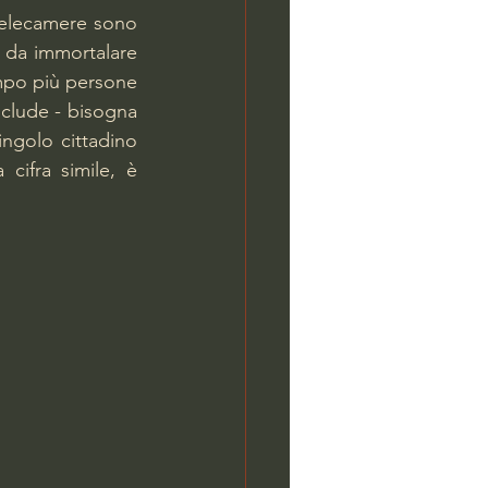
telecamere sono 
 da immortalare 
ampo più persone 
nclude - bisogna 
ingolo cittadino 
 cifra simile, è 