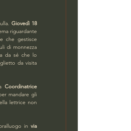
lla. 
Giovedì 18 
ema riguardante 
e che gestisce 
uli di monnezza 
a da sé che lo 
ietto da visita 
a 
Coordinatrice 
per mandare gli 
lla lettrice non 
pralluogo in 
via 