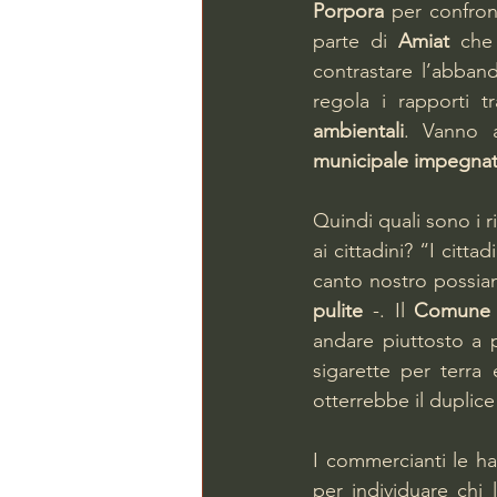
Porpora
 per confron
parte di 
Amiat 
che
contrastare l’abbando
regola i rapporti tr
ambientali
. Vanno a
municipale impegnato 
Quindi quali sono i ri
ai cittadini? “I citt
canto nostro possiam
pulite
 -. Il 
Comune
andare piuttosto a p
sigarette per terra 
otterrebbe il duplice 
I commercianti le ha
per individuare chi l