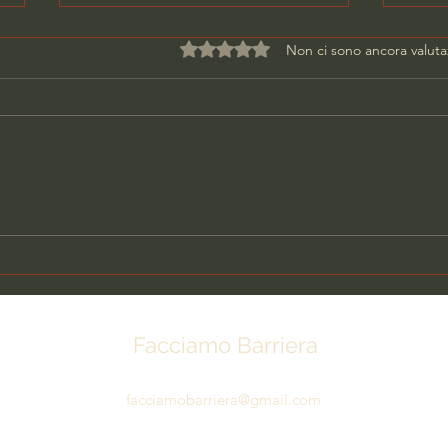
Valutazione 0 stelle su 5.
Non ci sono ancora valuta
DONNA UCCISA IN CASA,
PAR
ARRESTATO L'EX
SCA
COMPAGNO
Facciamo Barriera
facciamobarriera@gmail.com