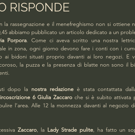
O RISPONDE
lle su 5.
 la rassegnazione e il menefreghismo non si ottiene nu
10,45 abbiamo pubblicato un articolo dedicato a un probl
via Porpora
. Come ci aveva scritto una nostra lettric
ale in zona, ogni giorno devono fare i conti con i cum
 ai bidoni situati proprio davanti ai loro negozi. E v
roso, la puzza e la presenza di blatte non sono il bigl
enti. 
uti dopo la 
nostra redazione
 è stata contattata dall
ircoscrizione 6 Giulia Zaccaro
 che si è subito attivata 
ipulire l’area. Alle 12 la monnezza davanti al negozio de
cessiva 
Zaccaro
, la 
Lady Strade pulite
, ha fatto un so