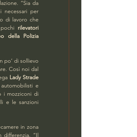
azione. “Sia da 
i necessari per 
to di lavoro che 
 pochi 
rilevatori 
o della Polizia 
 po’ di sollievo 
re. Così noi dal 
ega 
Lady Strade 
utomobilisti e 
 i mozziconi di 
i e le sanzioni 
ecamere in zona 
differenzia. “Il 