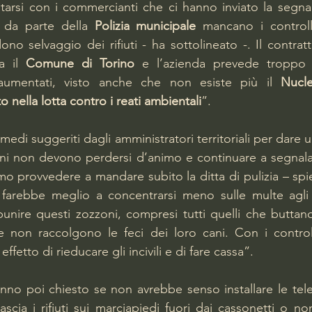
tarsi con i commercianti che ci hanno inviato la segnal
 da parte della 
Polizia municipale
 mancano i controll
no selvaggio dei rifiuti - ha sottolineato -. Il contrat
a il 
Comune di Torino
 e l’azienda prevede troppo
umentati, visto anche che non esiste più il 
Nucle
nella lotta contro i reati ambientali
”.
medi suggeriti dagli amministratori territoriali per dare un
adini non devono perdersi d’animo e continuare a segnala
o provvedere a mandare subito la ditta di pulizia – spi
 farebbe meglio a concentrarsi meno sulle multe agli a
unire questi zozzoni, compresi tutti quelli che buttano
e non raccolgono le feci dei loro cani. Con i controll
effetto di rieducare gli incivili e di fare cassa”.
nno poi chiesto se non avrebbe senso installare le tel
ascia i rifiuti sui marciapiedi fuori dai cassonetti o non 