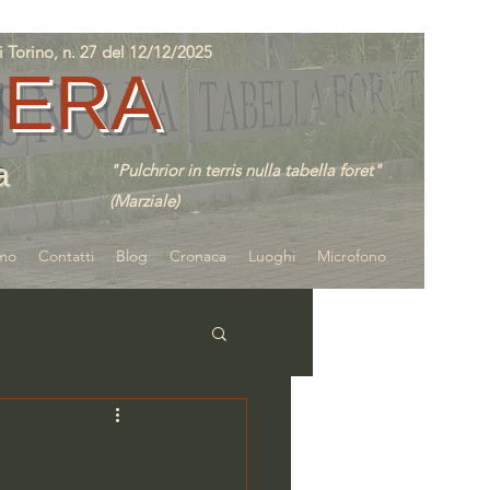
orino, n. 27 del 12/12/2025
IERA
a
"Pulchrior in terris nulla tabella foret"
(Marziale)
amo
Contatti
Blog
Cronaca
Luoghi
Microfono