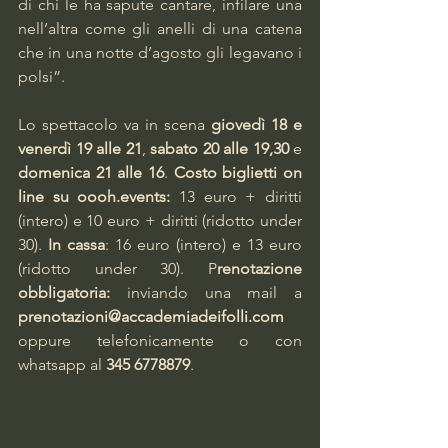
di chi le ha sapute cantare, infilare una 
nell’altra come gli anelli di una catena 
che in una notte d’agosto gli legavano i 
polsi”.
Lo spettacolo va in scena 
giovedì 18 e 
venerdì 19 alle 21
, 
sabato 20 alle 19,30
 e 
domenica 21 alle 16
. 
Costo biglietti on 
line 
su 
oooh.events
: 
13 euro + diritti 
(intero) e 10 euro + diritti (ridotto under 
30). 
In cassa
: 16 euro (intero) e 13 euro 
(ridotto under 30). P
renotazione 
obbligatoria: 
inviando una mail a
prenotazioni@accademiadeifolli.com
oppure telefonicamente o con 
whatsapp al 
345 6778879
.