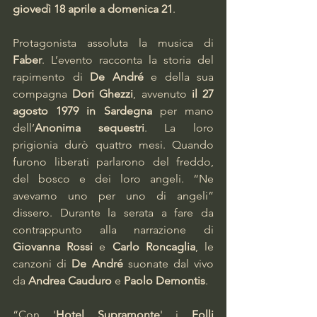
giovedì 18 aprile a domenica 21
.
Protagonista assoluta la musica di 
Faber
. L’evento racconta la storia del 
rapimento di 
De André
 e della sua 
compagna 
Dori Ghezzi
, avvenuto
 il 27 
agosto 1979 in Sardegna
 per mano 
dell’
Anonima sequestri
. La loro 
prigionia durò quattro mesi. Quando 
furono liberati parlarono del freddo, 
del bosco e dei loro angeli. “Ne 
avevamo uno per uno di angeli” 
dissero. Durante la serata a fare da 
contrappunto alla narrazione di 
Giovanna Rossi
 e 
Carlo Roncaglia
, le 
canzoni di 
De André
 suonate dal vivo 
da 
Andrea Cauduro
 e 
Paolo Demontis
.
“Con '
Hotel Supramonte
'
i 
Folli 