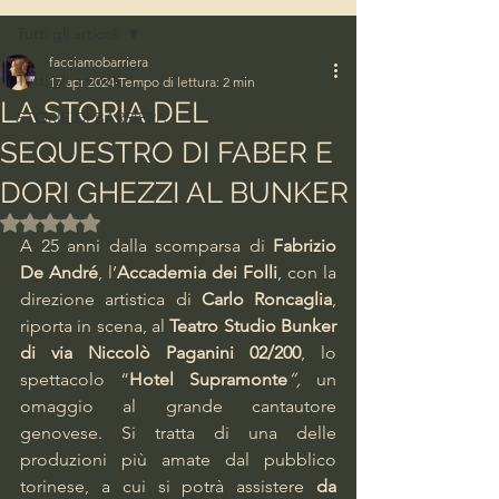
Tutti gli articoli
facciamobarriera
Tutti gli articoli
17 apr 2024
Tempo di lettura: 2 min
LA STORIA DEL
STORIE DI BARRIERA
SEQUESTRO DI FABER E
DORI GHEZZI AL BUNKER
Valutazione NaN stelle su 5.
A 25 anni dalla scomparsa di 
Fabrizio 
De André
, l’
Accademia dei Folli
, con la 
direzione artistica di 
Carlo Roncaglia
, 
riporta in scena, al 
Teatro Studio Bunker 
di via Niccolò Paganini 02/200
, lo 
spettacolo “
Hotel Supramonte
”,
 un 
omaggio al grande cantautore 
genovese. Si tratta di una delle 
produzioni più amate dal pubblico 
torinese, a cui si potrà assistere 
da 