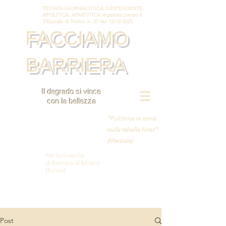
TESTATA GIORNALISTICA INDIPENDENTE,
APOLITICA, APARTITICA registrata presso il
Tribunale di Torino, n. 27 del 12/12/2025
FACCIAMO
BARRIERA
Il degrado si vince
con la bellezza
"Pulchrior in terris
nulla tabella foret"
(Marziale)
Per la rinascita
di Barriera di Milano
(Torino)
Post