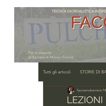
TESTATA GIORNALISTICA INDIPENDE
FAC
Per la rinascita
di Barriera di Milano (Torino)
Tutti gli articoli
STORIE DI B
facciamobarriera
14
LEZIONI