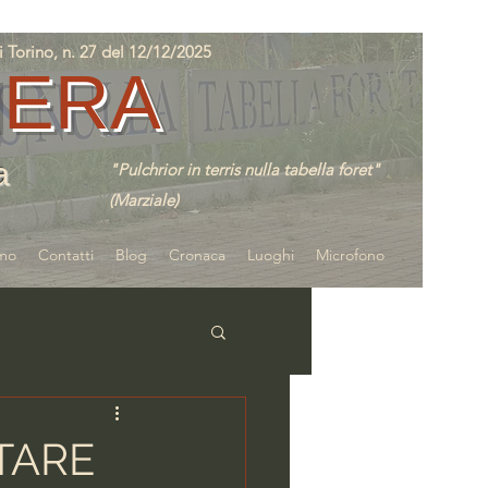
orino, n. 27 del 12/12/2025
IERA
a
"Pulchrior in terris nulla tabella foret"
(Marziale)
amo
Contatti
Blog
Cronaca
Luoghi
Microfono
NTARE