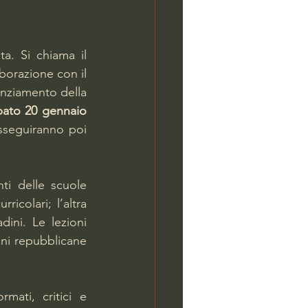
a. Si chiama il 
aborazione con il 
, grazie al finanziamento della 
bato 20 gennaio
sseguiranno poi 
ti delle scuole 
colari; l’altra 
dini. Le lezioni 
ioni repubblicane 
ati, critici e 