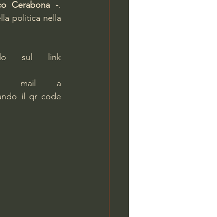
co Cerabona
 -. 
a politica nella 
 cliccando sul link 
 oppure scrivendo una mail a 
ndo il qr code 