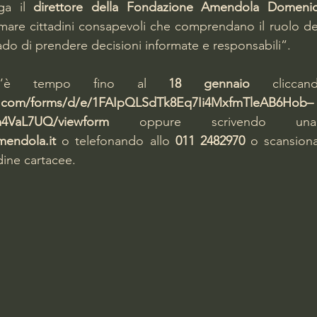
ga il 
direttore della Fondazione Amendola Domeni
ormare cittadini consapevoli che comprendano il ruolo dell
ado di prendere decisioni informate e responsabili”.
i c’è tempo fino al 
18 gennaio
le.com/forms/d/e/1FAIpQLSdTk8Eq7Ii4MxfmTleAB6Hob–
4VaL7UQ/viewform
mendola.it
 o telefonando allo 
011 2482970
 o scansiona
dine cartacee.