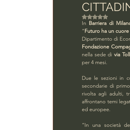
CITTADI
Valutazione NaN ste
In 
Barriera di Milan
“
Futuro ha un cuore
Dipartimento di Econ
Fondazione Compagn
nella sede di 
via To
per 4 mesi.
Due le sezioni in cu
secondarie di primo 
rivolta agli adulti, t
affrontano temi legati
ed europee.
“In una società dem