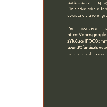
partecipativi – spie
L’iniziativa mira a f
società e siano in gr
Per iscrivers
https://docs.goog
zYfu8uxs1FOO8pmm
eventi@fondazionea
presente sulle locan