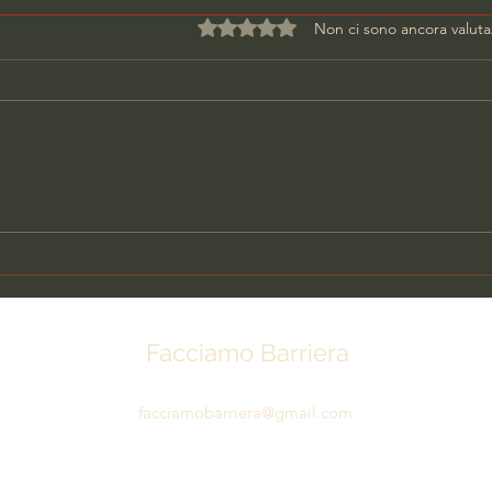
Valutazione 0 stelle su 5.
Non ci sono ancora valuta
DONNA UCCISA IN CASA,
PAR
ARRESTATO L'EX
SCA
COMPAGNO
Facciamo Barriera
facciamobarriera@gmail.com