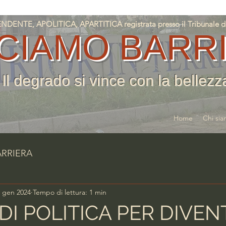
NTE, APOLITICA, APARTITICA registrata presso il Tribunale di T
CIAMO BARR
Il degrado si vince con la bellezz
Home
Chi si
ARRIERA
 gen 2024
Tempo di lettura: 1 min
 DI POLITICA PER DIVE