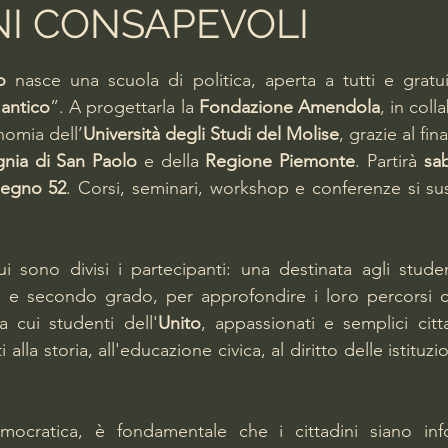
NI CONSAPEVOLI
lle su 5.
o
 nasce una scuola di politica, aperta a tutti e gratuit
 antico
”. A progettarla la 
Fondazione Amendola
, in coll
omia dell’
Università degli Studi del Molise
ia di San Paolo
 e della 
Regione Piemonte
. Partirà 
sa
llegno 52
. Corsi, seminari, workshop e conferenze si su
i sono divisi i partecipanti: una destinata agli studen
e secondo grado, per approfondire i loro percorsi curri
ra cui studenti dell'
Unito
, appassionati e semplici citta
 alla storia, all'educazione civica, al diritto delle istituz
ocratica, è fondamentale che i cittadini siano inform