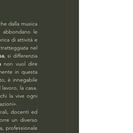
che dalla musica 
ui abbondano le 
ca di attività e 
 tratteggiata nel 
sa
, si differenzia 
a
 non vuol dire 
mente in questa 
to, è innegabile 
lavoro, la casa. 
 chi la vive ogni 
azioni».
rali, docenti ed 
orre un diverso 
a, professionale 