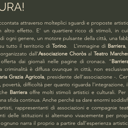
URA!
lle su 5.
ccontata attraverso molteplici sguardi e proposte artisti
n altro effetto. E’ un quartiere ricco di stimoli, in c
i di ogni genere, un motore pulsante della città, una fabbri
u tutto il territorio di 
Torino
.   L’immagine di 
Barriera
,
organizzato dall’
Associazione Choròs
 al 
Teatro Marche
offerta dai giornali nelle pagine di cronaca. “
Barrier
 criminalità è diffusa ovunque in città, non esclusiva
ria Grazia Agricola
, presidente dell’associazione -. Cer
 povertà, difficoltà per quanto riguarda l’integrazione, il 
che 
Barriera
 offre molti stimoli artistici e culturali. Per
na sfida continua. Anche perché sa dare enormi soddisf
artisti, rappresentanti di associazioni e compagnie teat
nti delle istituzioni si alternano vivacemente per prop
 ognuno narra il proprio a partire dall’esperienza artistic