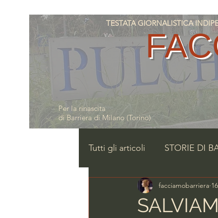
TESTATA GIORNALISTICA INDIPENDE
FAC
Per la rinascita
di Barriera di Milano (Torino)
Tutti gli articoli
STORIE DI B
facciamobarriera
16
SALVIAM