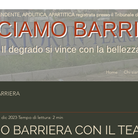
NTE, APOLITICA, APARTITICA registrata presso il Tribunale di T
CIAMO BARR
Il degrado si vince con la bellezz
Home
Chi si
ARRIERA
 dic 2023
Tempo di lettura: 2 min
O BARRIERA CON IL TE