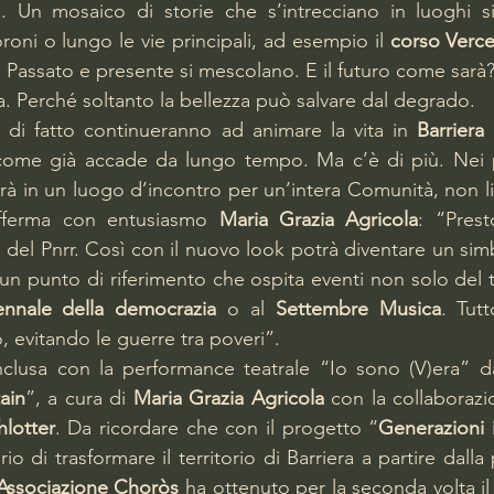
e. Un mosaico di storie che s’intrecciano in luoghi s
oni o lungo le vie principali, ad esempio il 
corso Vercel
. Passato e presente si mescolano. E il futuro come sarà? 
ura. Perché soltanto la bellezza può salvare dal degrado.
ra di fatto continueranno ad animare la vita in 
Barriera
come già accade da lungo tempo. Ma c’è di più. Nei pr
erà in un luogo d’incontro per un’intera Comunità, non lim
afferma con entusiasmo 
Maria Grazia Agricola
: “Prest
 del Pnrr. Così con il nuovo look potrà diventare un sim
un punto di riferimento che ospita eventi non solo del t
ennale della democrazia
 o al 
Settembre Musica
. Tutt
, evitando le guerre tra poveri”.
nclusa con la performance teatrale “Io sono (V)era” d
ain
”, a cura di 
Maria Grazia Agricola
 con la collaborazi
hlotter
. Da ricordare che con il progetto “
Generazioni
io di trasformare il territorio di Barriera a partire dalla
Associazione Choròs
 ha ottenuto per la seconda volta il