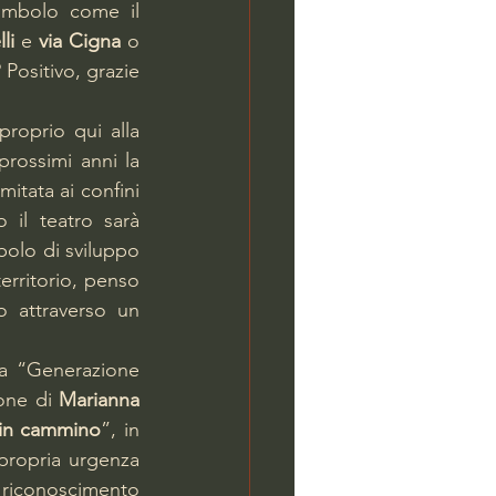
imbolo come il 
li 
e 
via Cigna
 o 
Positivo, grazie 
 proprio qui alla 
ossimi anni la 
itata ai confini 
o il teatro sarà 
bolo di sviluppo 
erritorio, penso 
o attraverso un 
a “Generazione 
one di 
Marianna 
 in cammino
”, in 
 propria urgenza 
 riconoscimento 