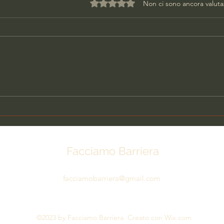
Valutazione 0 stelle su 5.
Non ci sono ancora valuta
DONNA UCCISA IN CASA,
PAR
ARRESTATO L'EX
SCA
COMPAGNO
Facciamo Barriera
facciamobarriera@gmail.com
©2023 by Facciamo Barriera. Creato con Wix.com