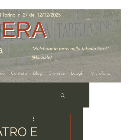
orino, n. 27 del 12/12/2025
IERA
a
"Pulchrior in terris nulla tabella foret"
(Marziale)
amo
Contatti
Blog
Cronaca
Luoghi
Microfono
ATRO E