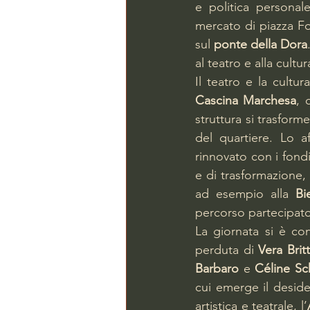
e politica personal
mercato di piazza For
sul 
ponte della Dora
al teatro e alla cult
Il teatro e la cultu
Cascina Marchesa
, 
struttura si trasform
del quartiere. Lo 
rinnovato con i fondi
e di trasformazione, 
ad esempio alla 
Bi
percorso partecipato
La giornata si è co
perduta di 
Vera Britt
Barbaro
 e 
Céline Sc
cui emerge il desider
artistica e teatrale, l’