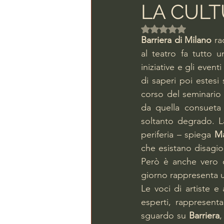
LA CULT
Valutazione NaN ste
Barriera di Milano
 ra
al teatro fa tutto u
iniziative e gli event
di saperi poi estesi s
corso del seminario 
da quella consueta 
soltanto degrado. La
periferia – spiega 
Ma
che esistano disagio,
Però è anche vero 
giorno rappresenta u
Le voci di artiste e 
esperti, rappresenta
sguardo su 
Barriera
,