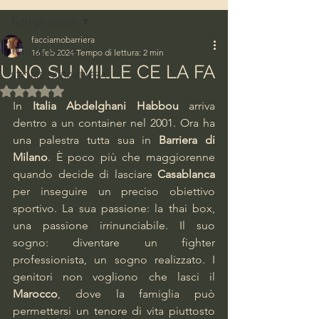
Tutti gli articoli
facciamobarriera
Tutti gli articoli
16 feb 2024
Tempo di lettura: 2 min
UNO SU MILLE CE LA FA
STORIE DI BARRIERA
Valutazione NaN stelle su 5.
In 
Italia Abdelghani Habbou
 arriva 
dentro a un container nel 2001. Ora ha 
una palestra tutta sua in 
Barriera di 
Milano
. È poco più che maggiorenne 
quando decide di lasciare 
Casablanca
per inseguire un preciso obiettivo 
sportivo. La sua passione: la thai box, 
una passione irrinunciabile. Il suo 
sogno: diventare un fighter 
professionista, un sogno realizzato. I 
genitori non vogliono che lasci il 
Marocco
, dove la famiglia può 
permettersi un tenore di vita piuttosto 