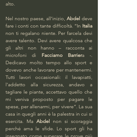
alto.
Nel nostro paese, all’inizio, 
Abdel
 deve 
fare i conti con tante difficoltà. “In 
Italia
non ti regalano niente. Per farcela devi 
avere talento. Devi avere qualcosa che 
gli altri non hanno – racconta ai 
microfoni di 
Facciamo Barrier
a -. 
Dedicavo molto tempo allo sport e 
dovevo anche lavorare per mantenermi. 
Tutti lavori occasionali: il lavapiatti, 
l’addetto alla sicurezza, andavo a 
tagliare le piante, accettavo quello che 
mi veniva proposto per pagare le 
spese, per allenarmi, per vivere”. La sua 
casa in quegli anni è la palestra in cui si 
esercita. Ma 
Abdel 
non si scoraggia 
perché ama le sfide. Lo sport gli ha 
insegnato come superare le prove più 