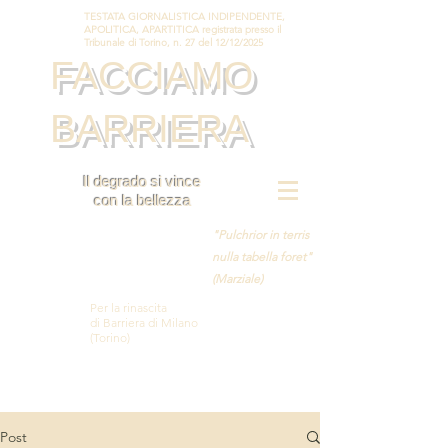
TESTATA GIORNALISTICA INDIPENDENTE,
APOLITICA, APARTITICA registrata presso il
Tribunale di Torino, n. 27 del 12/12/2025
FACCIAMO
BARRIERA
Il degrado si vince
con la bellezza
"Pulchrior in terris
nulla tabella foret"
(Marziale)
Per la rinascita
di Barriera di Milano
(Torino)
Post