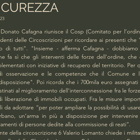
ICUREZZA
023
lle su 5.
o Donato Cafagna riunisce il Cosp (Comitato per l’ordine
denti delle Circoscrizioni per ricordare ai presenti che "l
rzo di tutti". "Insieme - afferma Cafagna - dobbiamo 
 fa sì che gli interventi delle forze dell'ordine, che
lementati con iniziative di recupero del territorio. Per
i di osservazione e le competenze che il Comune e le 
sposizione". Poi ricorda che i 700mila euro assegnati d
ati al miglioramento dell'interconnessione fra le forze 
 di liberazione di immobili occupati. Fra le misure impor
 da adottare “per poter ampliare la possibilità di usare 
bano, un’arma in più a disposizione per intervenire 
menti di persone dedite alla commissione di reati”. 
ente della circoscrizione 6 Valerio Lomanto chiede i militar