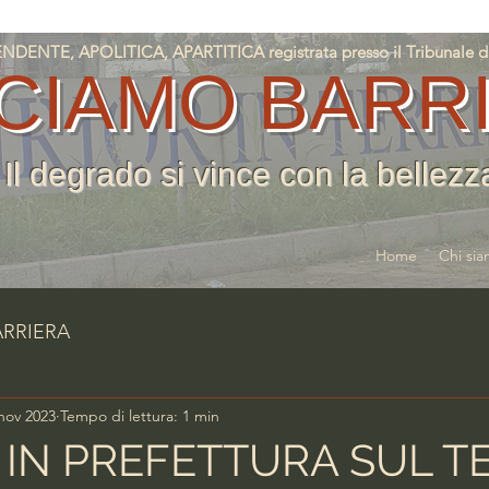
NTE, APOLITICA, APARTITICA registrata presso il Tribunale di T
CIAMO BARR
Il degrado si vince con la bellezz
Home
Chi si
ARRIERA
nov 2023
Tempo di lettura: 1 min
 IN PREFETTURA SUL T