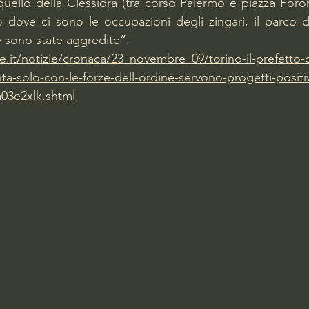
uello della Clessidra (tra corso Palermo e piazza Foroni)
 dove ci sono le occupazioni degli zingari, il parco d
 sono state aggredite”.
re.it/notizie/cronaca/23_novembre_09/torino-il-prefetto-
a-solo-con-le-forze-dell-ordine-servono-progetti-positi
a03e2xlk.shtml