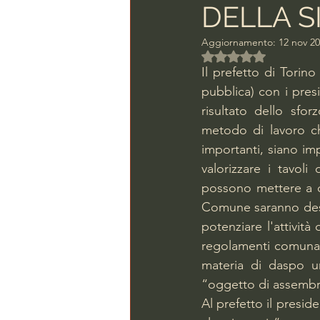
DELLA S
Aggiornamento:
12 nov 2
Valutazione NaN ste
Il prefetto di Torin
pubblica) con i presi
risultato dello sfo
metodo di lavoro che
importanti, siano imp
valorizzare i tavol
possono mettere a di
Comune saranno destin
potenziare l'attività
regolamenti comunali
materia di daspo ur
“oggetto di assembra
Al prefetto il presid