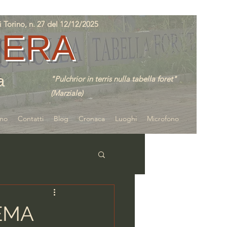
orino, n. 27 del 12/12/2025
IERA
a
"Pulchrior in terris nulla tabella foret"
(Marziale)
amo
Contatti
Blog
Cronaca
Luoghi
Microfono
EMA