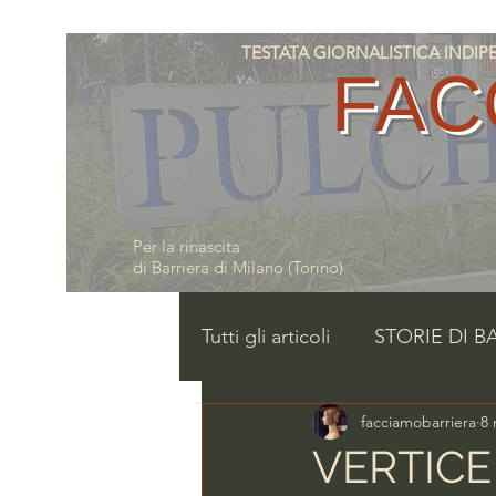
TESTATA GIORNALISTICA INDIPENDE
FAC
Per la rinascita
di Barriera di Milano (Torino)
Tutti gli articoli
STORIE DI B
facciamobarriera
8 
VERTICE