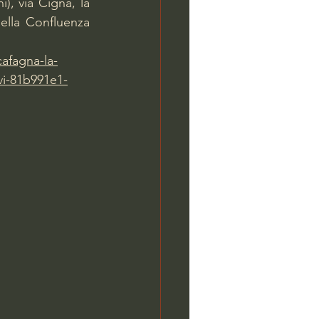
, via Cigna, la 
ella Confluenza 
cafagna-la-
vi-81b991e1-