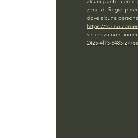
alcuni punti “come q
zona di Regio parco
dove alcune persone
https://torino.corrie
sicurezza-non-aument
2425-4f13-8483-277e