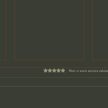
Valutazione 0 stelle su 5.
Non ci sono ancora valuta
DONNA UCCISA IN CASA,
PAR