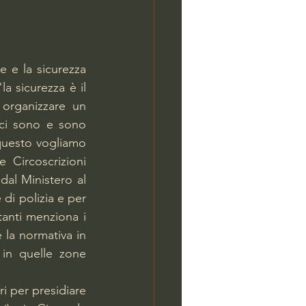
 e la sicurezza 
a sicurezza è il 
organizzare un 
 ci sono e sono 
 questo vogliamo 
Circoscrizioni 
al Ministero al 
di polizia e per 
tanti menziona i 
la normativa in 
in quelle zone 
i per presidiare 