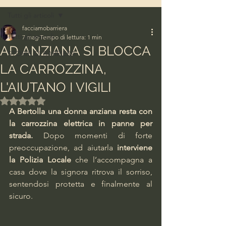
Tutti gli articoli
facciamobarriera
Tutti gli articoli
7 mag
Tempo di lettura: 1 min
AD ANZIANA SI BLOCCA
STORIE DI BARRIERA
LA CARROZZINA,
L'AIUTANO I VIGILI
Valutazione NaN stelle su 5.
A Bertolla una donna anziana resta con 
la carrozzina elettrica in panne per 
strada.
 Dopo momenti di forte 
preoccupazione, ad aiutarla 
interviene 
la Polizia Locale
 che l’accompagna a 
casa dove la signora ritrova il sorriso, 
sentendosi protetta e finalmente al 
sicuro.