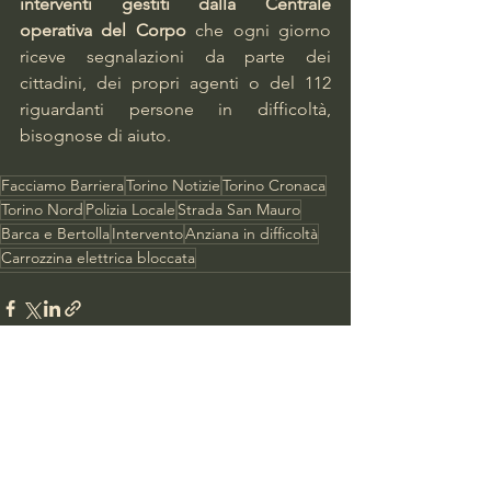
interventi gestiti dalla Centrale 
operativa del Corpo 
che ogni giorno 
riceve segnalazioni da parte dei 
cittadini, dei propri agenti o del 112 
riguardanti persone in difficoltà, 
bisognose di aiuto.   
Facciamo Barriera
Torino Notizie
Torino Cronaca
Torino Nord
Polizia Locale
Strada San Mauro
Barca e Bertolla
Intervento
Anziana in difficoltà
Carrozzina elettrica bloccata
Mostra tutti
Post recenti