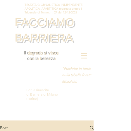
TESTATA GIORNALISTICA INDIPENDENTE,
APOLITICA, APARTITICA registrata presso il
Tribunale di Torino, n. 27 del 12/12/2025
FACCIAMO
BARRIERA
Il degrado si vince
con la bellezza
"Pulchrior in terris
nulla tabella foret"
(Marziale)
Per la rinascita
di Barriera di Milano
(Torino)
Post