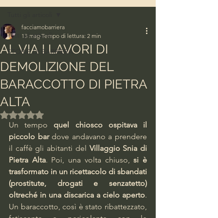
Tutti gli articoli
facciamobarriera
Tutti gli articoli
13 mag
Tempo di lettura: 2 min
AL VIA I LAVORI DI
STORIE DI BARRIERA
DEMOLIZIONE DEL
BARACCOTTO DI PIETRA
ALTA
Valutazione NaN stelle su 5.
Un tempo 
quel chiosco ospitava il 
piccolo bar 
dove andavano a prendere 
il caffè gli abitanti del
 Villaggio Snia di 
Pietra Alta
. Poi, una volta chiuso, 
si è 
trasformato in un ricettacolo di sbandati 
(prostitute, drogati e senzatetto) 
oltreché in una discarica a cielo aperto
. 
Un baraccotto, così è stato ribattezzato, 