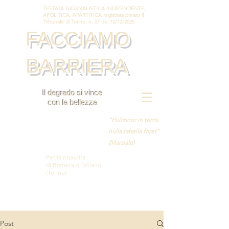
TESTATA GIORNALISTICA INDIPENDENTE,
APOLITICA, APARTITICA registrata presso il
Tribunale di Torino, n. 27 del 12/12/2025
FACCIAMO
BARRIERA
Il degrado si vince
con la bellezza
"Pulchrior in terris
nulla tabella foret"
(Marziale)
Per la rinascita
di Barriera di Milano
(Torino)
Post