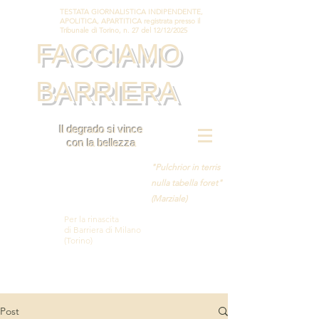
TESTATA GIORNALISTICA INDIPENDENTE,
APOLITICA, APARTITICA registrata presso il
Tribunale di Torino, n. 27 del 12/12/2025
FACCIAMO
BARRIERA
Il degrado si vince
con la bellezza
"Pulchrior in terris
nulla tabella foret"
(Marziale)
Per la rinascita
di Barriera di Milano
(Torino)
Post