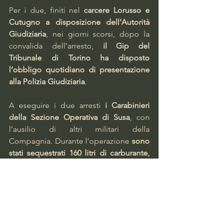
Per i due, finiti nel 
carcere Lorusso e 
Cutugno a disposizione dell’Autorità 
Giudiziaria
, nei giorni scorsi, dopo la 
convalida dell’arresto, 
il Gip del 
Tribunale di Torino ha disposto 
l’obbligo quotidiano di presentazione 
alla Polizia Giudiziaria
.
A eseguire i due arresti 
i Carabinieri 
della Sezione Operativa di Susa
, con 
l’ausilio di altri militari della 
Compagnia. Durante l’operazione 
sono 
stati sequestrati 160 litri di carburante, 
sei schede clonate e 340 euro ritenuti 
presumibile provento di attività illecita.
Facciamo Barriera
Torino Notizie
Torino Cronaca
Torino Nord
Arresti
Carabinieri
Rebaudengo
Corso Vercelli
Distributore benzina
Carte clonate