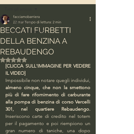
Tutti gli articoli
facciamobarriera
Tutti gli articoli
22 mar
Tempo di lettura: 2 min
BECCATI FURBETTI
STORIE DI BARRIERA
DELLA BENZINA A
REBAUDENGO
Valutazione NaN stelle su 5.
[CLICCA SULL'IMMAGINE PER VEDERE 
IL VIDEO]
Impossibile non notare quegli individui, 
almeno cinque, che non la smettono 
più di fare rifornimento di carburante 
alla pompa di benzina di corso Vercelli 
301, nel quartiere Rebaudengo.
Inseriscono carte di credito nel totem 
per il pagamento e poi riempiono un 
gran numero di taniche, una dopo 