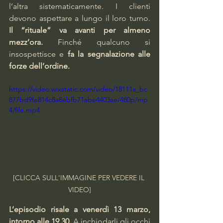
l’altra sistematicamente. I clienti 
devono aspettare a lungo il loro turno. 
Il “rituale” va avanti per almeno 
mezz’ora. 
Finché qualcuno si 
insospettisce e 
fa la segnalazione alle 
forze dell’ordine. 
https://video.wixstatic.com/video/18111a_bc
877bd9fe814c8a8ebfb71abe4403ae/480p/mp
4/file.mp4
[CLICCA SULL'IMMAGINE PER VEDERE IL 
VIDEO]
L’episodio risale a venerdì 13 marzo, 
intorno alle 19,30.
 A inchiodarli gli occhi 