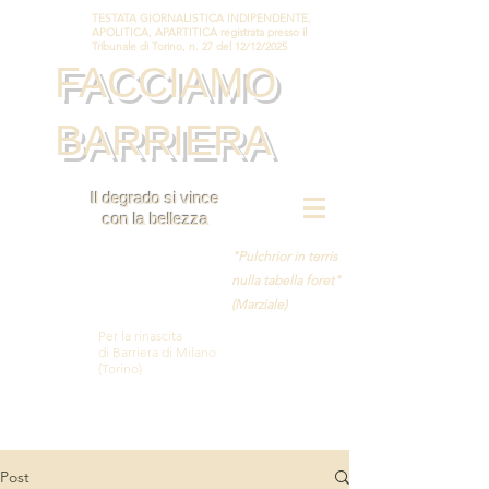
TESTATA GIORNALISTICA INDIPENDENTE,
APOLITICA, APARTITICA registrata presso il
Tribunale di Torino, n. 27 del 12/12/2025
FACCIAMO
BARRIERA
Il degrado si vince
con la bellezza
"Pulchrior in terris
nulla tabella foret"
(Marziale)
Per la rinascita
di Barriera di Milano
(Torino)
Post