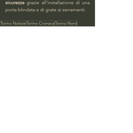
sicurezza 
grazie all’installazione di una 
porta blindata e di grate ai serramenti.
Torino Notizie
Torino Cronaca
Torino Nord
Polizia Locale
Regio Parco
Atc
Occupazioni abusive
Via Ghedini
Supercondominio Atc
Mostra tutti
Post recenti