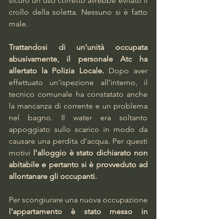
sicuro un uso corretto avrebbe evitato il 
crollo della soletta. Nessuno si è fatto 
male.
Trattandosi di un’unità occupata 
abusivamente, il personale Atc ha 
allertato la Polizia Locale. 
Dopo aver 
effettuato un’ispezione all’interno, il 
tecnico comunale ha constatato anche 
la mancanza di corrente e un problema 
nel bagno. Il water era soltanto 
appoggiato sullo scarico in modo da 
causare una perdita d’acqua. Per questi 
motivi 
l’alloggio è stato dichiarato non 
abitabile e pertanto si è provveduto ad 
allontanare gli occupanti.    
Per scongiurare una nuova occupazione 
l’appartamento è stato messo in 