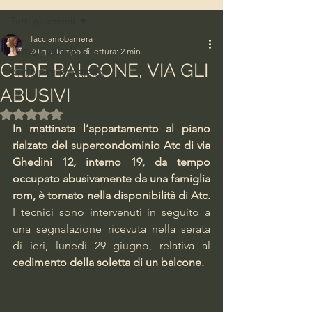
Tutti gli articoli
facciamobarriera
Tutti gli articoli
30 giu
Tempo di lettura: 2 min
CEDE BALCONE, VIA GLI
STORIE DI BARRIERA
ABUSIVI
Valutazione NaN stelle su 5.
In mattinata l’appartamento al piano 
rialzato del supercondominio Atc di via 
Ghedini 12, interno 19, da tempo 
occupato abusivamente da una famiglia 
rom, è tornato nella disponibilità di Atc. 
I tecnici sono intervenuti in seguito a 
una segnalazione ricevuta nella serata 
di ieri, lunedì 29 giugno, relativa al
cedimento della soletta di un balcone.