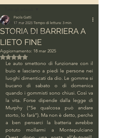
Tutti gli articoli
Paola Gatti
Tutti gli articoli
17 mar 2025
Tempo di lettura: 3 min
STORIA DI BARRIERA A
STORIE DI BARRIERA
LIETO FINE
Aggiornamento:
18 mar 2025
Valutazione NaN stelle su 5.
Le auto smettono di funzionare con il 
buio e lasciano a piedi le persone nei 
luoghi dimenticati da dio. Le gomme si 
bucano di sabato o di domenica 
quando i gommisti sono chiusi. Così va 
la vita. Forse dipende dalla legge di 
Murphy (“Se qualcosa può andare 
storto, lo farà”). Ma non è detto, perché 
a ben pensarci la batteria avrebbe 
potuto mollarmi a Montepulciano 
Ovest dopo una sosta all’Autogrill, 