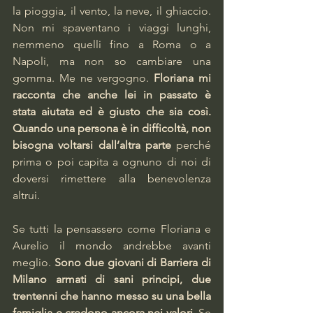
la pioggia, il vento, la neve, il ghiaccio. 
Non mi spaventano i viaggi lunghi, 
nemmeno quelli fino a Roma o a 
Napoli, ma non so cambiare una 
gomma. Me ne vergogno. 
Floriana mi 
racconta che anche lei in passato è 
stata aiutata ed è giusto che sia così. 
Quando una persona è in difficoltà, non 
bisogna voltarsi dall’altra parte
 perché 
prima o poi capita a ognuno di noi di 
doversi rimettere alla benevolenza 
altrui.  
Se tutti la pensassero come Floriana e 
Aurelio il mondo andrebbe avanti 
meglio. 
Sono due giovani di Barriera di 
Milano armati di sani principi, due 
trentenni che hanno messo su una bella 
famiglia e credono ancora nei valori.
 Se 