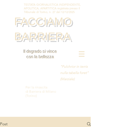
TESTATA GIORNALISTICA INDIPENDENTE,
APOLITICA, APARTITICA registrata presso il
Tribunale di Torino, n. 27 del 12/12/2025
FACCIAMO
BARRIERA
Il degrado si vince
con la bellezza
"Pulchrior in terris
nulla tabella foret"
(Marziale)
Per la rinascita
di Barriera di Milano
(Torino)
Post