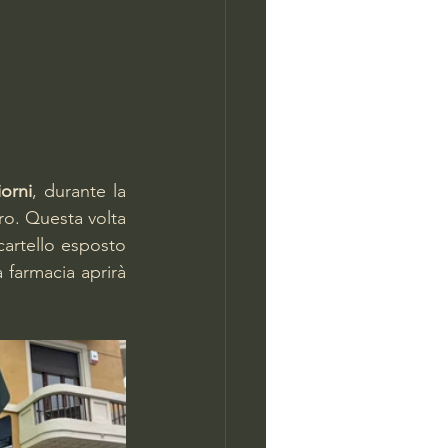
orni
, durante la 
o. Questa volta 
cartello esposto 
a farmacia aprirà 