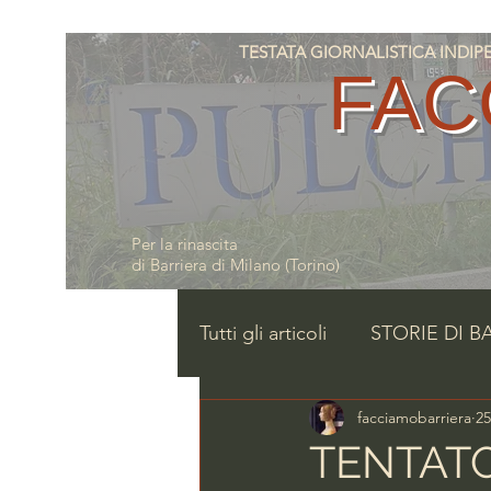
TESTATA GIORNALISTICA INDIPENDE
FAC
Per la rinascita
di Barriera di Milano (Torino)
Tutti gli articoli
STORIE DI B
facciamobarriera
25
TENTATO