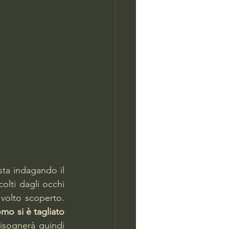
Sull’accaduto sta indagando il 
olti dagli occhi 
volto scoperto. 
omo si è tagliato 
isognerà quindi 