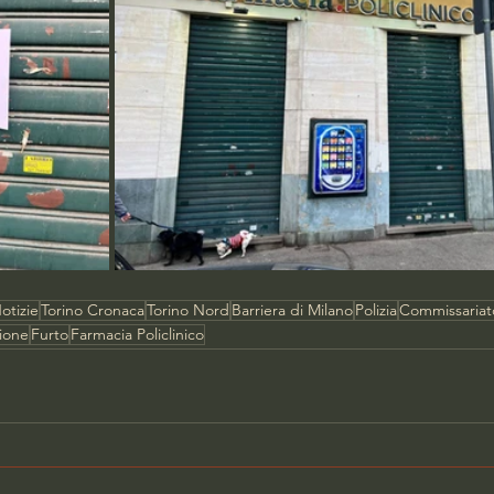
otizie
Torino Cronaca
Torino Nord
Barriera di Milano
Polizia
Commissariato
ione
Furto
Farmacia Policlinico