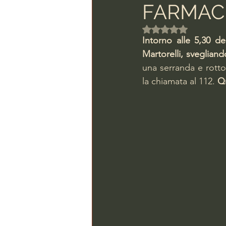
FARMACI
Valutazione NaN ste
Intorno alle 5,30 d
Martorelli, svegliando
una serranda e rotto 
la chiamata al 112. 
Qu