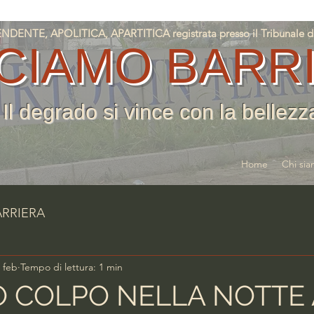
NTE, APOLITICA, APARTITICA registrata presso il Tribunale di T
CIAMO BARR
Il degrado si vince con la bellezz
Home
Chi si
ARRIERA
 feb
Tempo di lettura: 1 min
 COLPO NELLA NOTTE