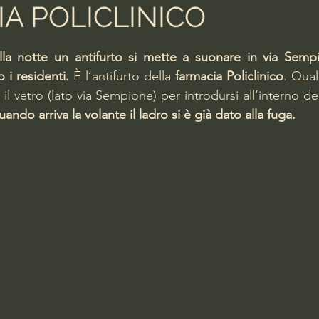
A POLICLINICO
lle su 5.
ella notte un antifurto si mette a suonare in via Semp
 i residenti.
 È l’antifurto della 
farmacia Policlinico
. Qual
il vetro (lato via Sempione) per introdursi all’interno de
ando arriva la volante il ladro si è già dato alla fuga.