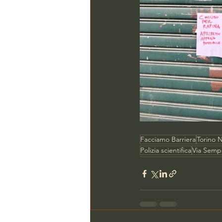
Facciamo Barriera
Torino N
Polizia scientifica
Via Semp