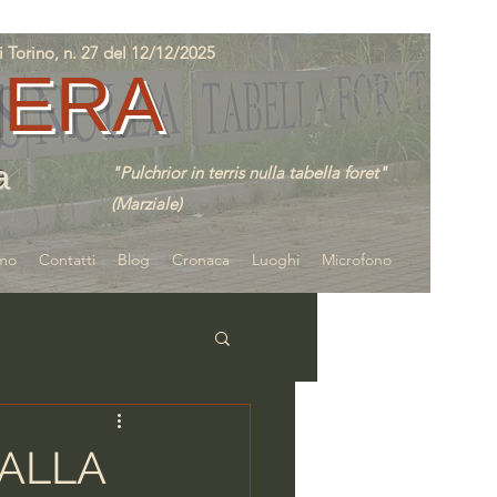
orino, n. 27 del 12/12/2025
IERA
a
"Pulchrior in terris nulla tabella foret"
(Marziale)
amo
Contatti
Blog
Cronaca
Luoghi
Microfono
 ALLA