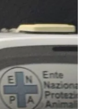
sotto la regia del Commissariato Barriera di Milano.
Fin dal mattino sul posto sono arrivate decine di
blindati, vari reparti della Polizia di Stato tra cui la
Squadra a cavallo, alcune auto della Polizia Locale
e numerosi mezzi dell’Amiat. Gli accampati erano
circa una cinquantina. I soliti noti che spacciano, si
drogano, rubano