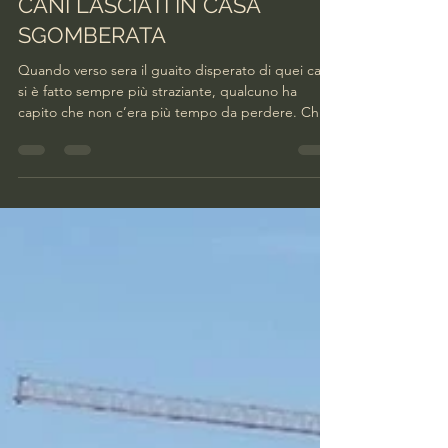
facciamobarriera
24 giu
Tempo di lettura: 2 min
REGIO PARCO, ODISSEA PER
CANI LASCIATI IN CASA
SGOMBERATA
Quando verso sera il guaito disperato di quei cani
si è fatto sempre più straziante, qualcuno ha
capito che non c’era più tempo da perdere. Che
bisognava assolutamente allertare i soccorsi. Dopo
averli sentiti piangere per ore e ore, i residenti
hanno così deciso di telefonare al 112. Si trattava
di una evidente richiesta di aiuto da parte di
quelle povere bestiole rimaste chiuse troppo a
lungo, al caldo asfissiante, magari pure senz’acqua
in un appartamento di via Maddalene.