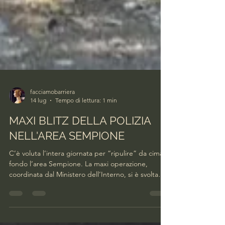
facciamobarriera
14 lug
Tempo di lettura: 1 min
MAXI BLITZ DELLA POLIZIA
NELL'AREA SEMPIONE
C’è voluta l’intera giornata per “ripulire” da cima a
fondo l’area Sempione. La maxi operazione,
coordinata dal Ministero dell’Interno, si è svolta