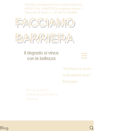
TESTATA GIORNALISTICA INDIPENDENTE,
APOLITICA, APARTITICA registrata presso il
Tribunale di Torino, n. 27 del 12/12/2025
FACCIAMO
BARRIERA
Il degrado si vince
con la bellezza
"Pulchrior in terris
nulla tabella foret"
(Marziale)
Per la rinascita
di Barriera di Milano
(Torino)
Blog