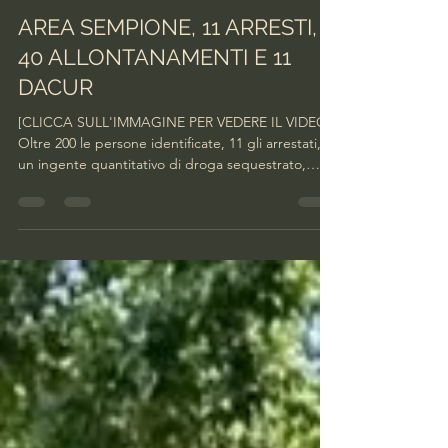
facciamobarriera
15 lug
Tempo di lettura: 2 min
AREA SEMPIONE, 11 ARRESTI,
40 ALLONTANAMENTI E 11
DACUR
[CLICCA SULL'IMMAGINE PER VEDERE IL VIDEO]
Oltre 200 le persone identificate, 11 gli arrestati,
un ingente quantitativo di droga sequestrato,
emessi 40 allontanamenti e 12 Dacur. La Questura
comunica i dati relativi al maxi blitz di ieri, martedì
14 luglio, che si è concluso nella tarda serata e
sottolinea che sarà replicato nei prossimi giorni
con analoghe modalità in altre aree a rischio per
integrare l’attività di presidio permanente in atto
da lungo periodo in tutta la ci