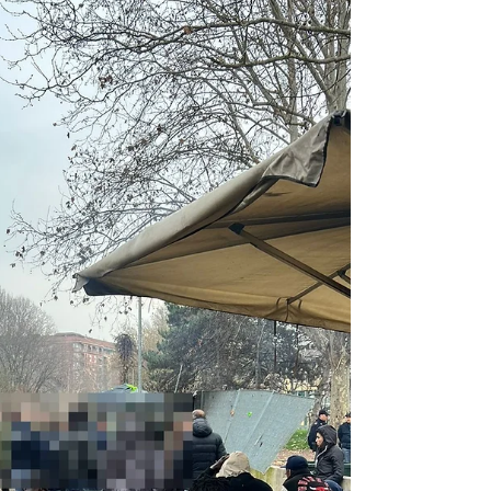
La baracca dello spaccio all’interno dell’area Rfi
(Rete Ferroviaria Italiana), confinante con il parco
Peccei, da ieri, venerdì 12 giugno, non c’è più. E’
stata abbattuta dal braccio meccanico del camion
di Amiat nella mattinata. Pusher e tossici l’avevano
costruita utilizzando i tubi innocenti e ampi teloni.
La usavano come ricovero per la notte ma anche
come hub della droga in un punto nevralgico tra i
due parchi, il Peccei e il Sempione, a due passi
dalla ex Gondrand e co