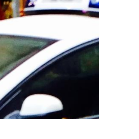
Via tutto. L’accampamento dei disperati al parco
Sempione è stato raso al suolo nella mattinata di
oggi, mercoledì 4 marzo, dalle forze dell’ordine.
Da giorni la situazione si era fatta davvero
esplosiva. Come in agosto su una spiaggia
assolata, gli ombrelloni si succedevano l’uno
accanto all’altro, rendendo l’area verde non più
frequentabile per i cittadini. Per allontanare
pusher, drogati e prostitute in arrivo anche da altri
quartieri, si è reso necessario un intervento p