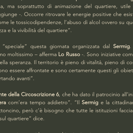
izia, ma soprattutto di animazione del quartiere, utile
giunge -. Occorre ritrovare le energie positive che esis
 come le tossicodipendenze, l’abuso di alcol ovvero su q
za e la vivibilità del quartiere”.
e “speciale” questa giornata organizzata dal 
Sermig
.
amo moltissimo – afferma 
Lo Russo
 -. Sono iniziative com
la speranza. Il territorio è pieno di vitalità, pieno di cos
no essere affrontate e sono certamente questi gli obietti
rtando avanti”.
te della Circoscrizione 6
, che ha dato il patrocinio all’ini
era
 com’era tempo addietro”. “Il 
Sermig
 e la cittadin
oncino, però c’è bisogno che tutte le istituzioni faccia
sul quartiere” dice.