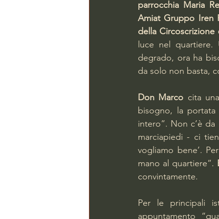
parrocchia Maria Re
Amiat Gruppo Iren P
della Circoscrizione
luce nel quartiere.
degrado, ora ha biso
da solo non basta, c
Don Marco
 cita una
bisogno, la portata 
intero”. Non c’è da p
marciapiedi - ci tie
vogliamo bene’. Per
mano al quartiere”. 
convintamente.
Per le principali i
appuntamento “quas