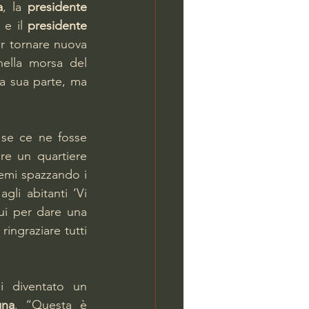
a
, la 
presidente 
 e il 
presidente 
r tornare nuova 
ella morsa del 
la sua parte, ma 
se ce ne fosse 
re un quartiere 
lemi spazzando i 
gli abitanti ‘Vi 
i per dare una 
ingraziare tutti 
 diventato un 
gna
. “Questa è 