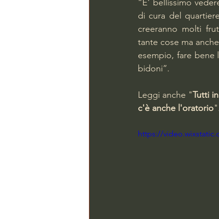
“E’ bellissimo vedere
di cura del quartiere
creeranno molti fru
tante cose ma anche 
esempio, fare bene la
bidoni”.
Leggi anche "
Tutti i
c'è anche l'oratorio
"
https://video.wixstat