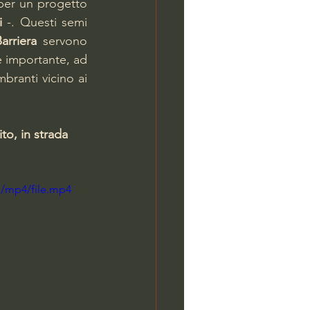
 per un progetto 
i
 -. Questi semi 
arriera
 servono 
 importante, ad 
branti vicino ai 
ito, in strada 
p/mp4/file.mp4