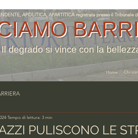
NTE, APOLITICA, APARTITICA registrata presso il Tribunale di T
CIAMO BARR
Il degrado si vince con la bellezz
Home
Chi si
ARRIERA
2024
Tempo di lettura: 3 min
AZZI PULISCONO LE S