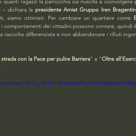
 quanti ragazzi la parrocchia sia riuscita a coinvolgere
 – dichiara la 
presidente Amiat Gruppo Iren Bragantin
tti, siamo ottimisti. Per cambiare un quartiere come 
B
i comportamenti dei cittadini possono contare, quindi è
 raccolta differenziata e non abbandonare i rifiuti ingom
n strada con la Pace per pulire Barriera
" e 
"
Oltre all'Eserc
.
ic.com/video/18111a_d7d2274f676e4dd79ed15203750896d9/1080