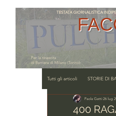
TESTATA GIORNALISTICA INDIPENDE
FAC
Per la rinascita
di Barriera di Milano (Torino)
Tutti gli articoli
STORIE DI B
Paola Gatti
26 lug 
400 RAG