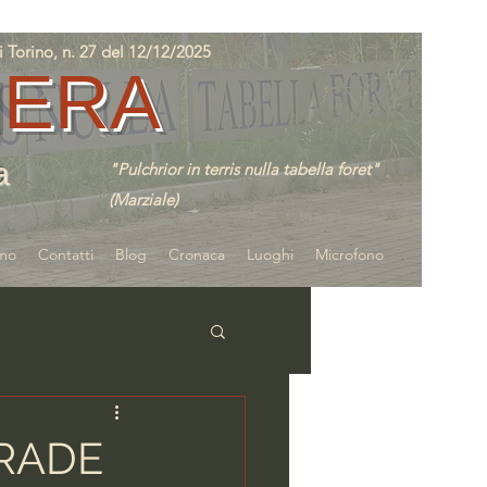
orino, n. 27 del 12/12/2025
IERA
a
"Pulchrior in terris nulla tabella foret"
(Marziale)
amo
Contatti
Blog
Cronaca
Luoghi
Microfono
TRADE