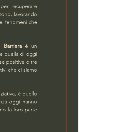
 per recuperare 
tono, lavorando 
uei fenomeni che 
 “
Barriera
 è un 
e quella di oggi 
e positive oltre 
vi che ci siamo 
ziativa, è quello 
anza oggi hanno 
no la loro parte 