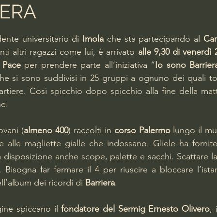
IERA
lle su 5.
ente universitario di 
Imola
 che sta partecipando al 
Cam
nti altri ragazzi come lui, è arrivato 
alle 9,30 di venerdì 2
a Pace
 per prendere parte all’iniziativa “
Io sono Barrier
he si sono suddivisi in 25 gruppi a ognuno dei quali toc
rtiere. Così spicchio dopo spicchio alla fine della matti
ne.
vani (
almeno 400
) raccolti in 
corso Palermo
 lungo il mur
e alle magliette gialle che indossano. Gliele ha fornit
 disposizione anche scope, palette e sacchi. Scattare la
 Bisogna far fermare il 4 per riuscire a bloccare l’istan
ll’album dei ricordi di 
Barriera
.
ine spiccano il 
fondatore del Sermig Ernesto Olivero
, 