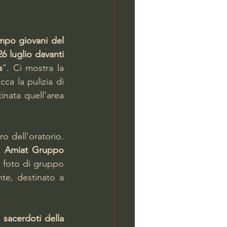
po giovani del 
6 luglio davanti 
a
”. Ci mostra la 
ca la pulizia di 
nata quell’area 
o dell’oratorio. 
e 
Amiat Gruppo 
 foto di gruppo 
te, destinato a 
i 
sacerdoti della 