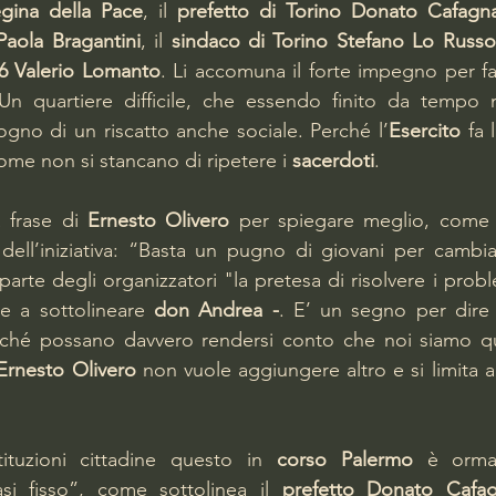
gina della Pace
, il 
prefetto di Torino Donato Cafagn
aola Bragantini
, il 
sindaco di Torino Stefano Lo Russo
 6 Valerio Lomanto
. Li accomuna il forte impegno per fa
 Un quartiere difficile, che essendo finito da tempo n
gno di un riscatto anche sociale. Perché l’
Esercito
 fa 
ome non si stancano di ripetere i 
sacerdoti
.
 frase di 
Ernesto Olivero
 per spiegare meglio, come 
dell’iniziativa: “Basta un pugno di giovani per cambia
arte degli organizzatori "la pretesa di risolvere i prob
ne a sottolineare 
don Andrea -
. E’ un segno per dire a
ché possano davvero rendersi conto che noi siamo qu
Ernesto Olivero
 non vuole aggiungere altro e si limita a r
stituzioni cittadine questo in 
corso Palermo
 è ormai
i fisso”, come sottolinea il 
prefetto Donato Cafa