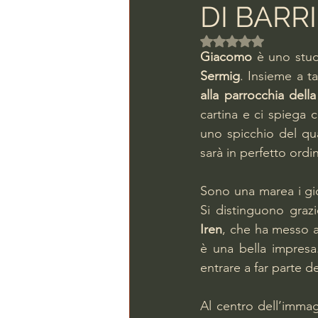
DI BARR
Valutazione NaN ste
Giacomo
 è uno stud
Sermig
. Insieme a ta
alla parrocchia dell
cartina e ci spiega c
uno spicchio del qua
sarà in perfetto ordi
Sono una marea i gio
Si distinguono grazi
Iren
, che ha messo a
è una bella impresa.
entrare a far parte de
Al centro dell’immag