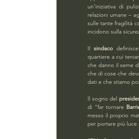
un’iniziativa di pul
relazioni umane – ag
sulle tante fragilità
incidono sulla sicurez
Il 
sindaco
 definisc
quartiere a cui teni
che danno il seme del
che di cose che devo
dati e che stiamo po
Il sogno del 
presiden
di “far tornare 
Barri
messo il proprio matt
per portare più luce 