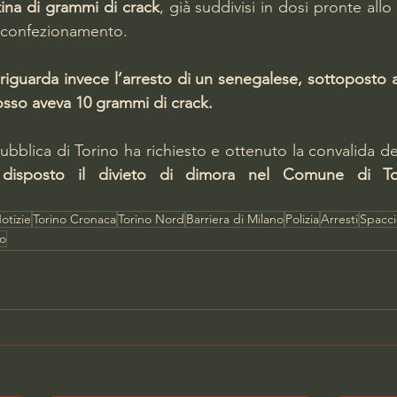
ina di grammi di crack
, già suddivisi in dosi pronte allo 
il confezionamento.
riguarda invece l’arresto di un senegalese, sottoposto a 
sso aveva 10 grammi di crack.
bblica di Torino ha richiesto e ottenuto la convalida deg
 disposto il divieto di dimora nel Comune di To
otizie
Torino Cronaca
Torino Nord
Barriera di Milano
Polizia
Arresti
Spacci
no