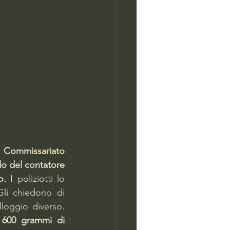
 Commissariato 
o del contatore 
o.
 I poliziotti lo 
i chiedono di 
loggio diverso. 
 600 grammi di 