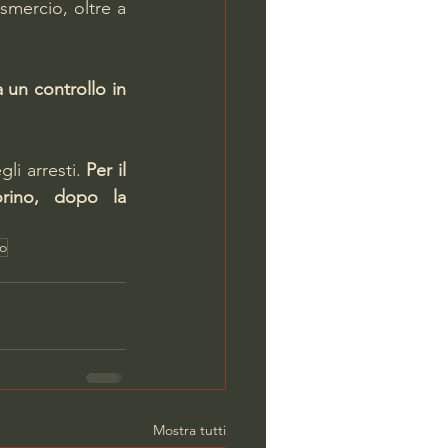
smercio, oltre a 
un controllo in 
li arresti. 
Per il  
rino, dopo la 
o
Mostra tutti