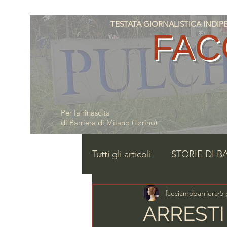
TESTATA GIORNALISTICA INDIPENDE
FAC
Per la rinascita
di Barriera di Milano (Torino)
Tutti gli articoli
STORIE DI B
facciamobarriera
5 
ARREST