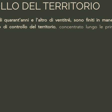
LO DEL TERRITORIO
lle su 5.
i quarant’anni e l’altro di ventitré, sono finiti in man
o di controllo del territorio
, concentrato lungo le princ