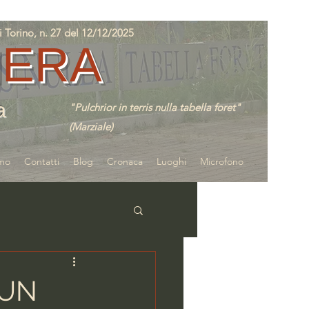
orino, n. 27 del 12/12/2025
IERA
a
"Pulchrior in terris nulla tabella foret"
(Marziale)
amo
Contatti
Blog
Cronaca
Luoghi
Microfono
 UN