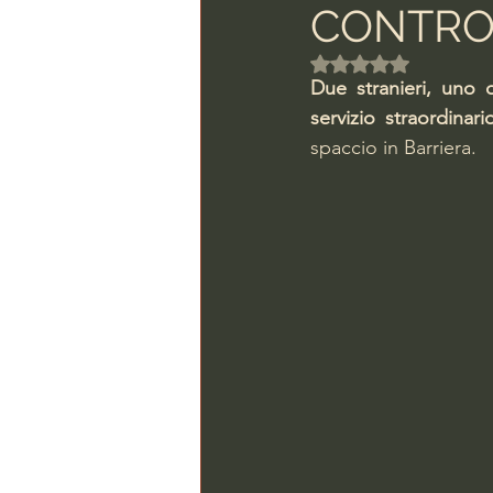
CONTROL
Valutazione NaN ste
Due stranieri, uno d
servizio straordinari
spaccio in Barriera.