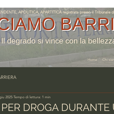
NTE, APOLITICA, APARTITICA registrata presso il Tribunale di T
CIAMO BARR
Il degrado si vince con la bellezz
Home
Chi si
ARRIERA
giu 2025
Tempo di lettura: 1 min
I PER DROGA DURANTE