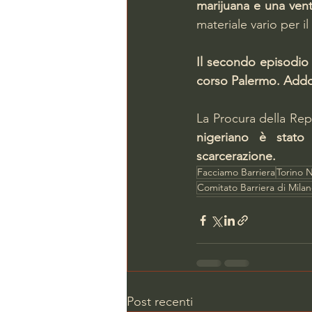
marijuana e una vent
materiale vario per 
Il secondo episodio 
corso Palermo. Addo
La Procura della Repu
nigeriano è stato
scarcerazione.  
Facciamo Barriera
Torino N
Comitato Barriera di Mila
Post recenti