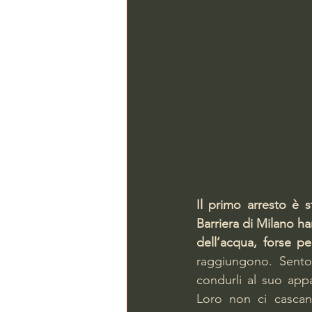
Il primo arresto è 
Barriera di Milano h
dell’acqua, forse pe
raggiungono. Sento
condurli al suo appa
Loro non ci cascan