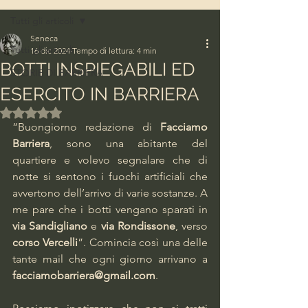
Tutti gli articoli
Seneca
Tutti gli articoli
16 dic 2024
Tempo di lettura: 4 min
BOTTI INSPIEGABILI ED
STORIE DI BARRIERA
ESERCITO IN BARRIERA
Valutazione NaN stelle su 5.
“Buongiorno redazione di 
Facciamo 
Barriera
, sono una abitante del 
quartiere e volevo segnalare che di 
notte si sentono i fuochi artificiali che 
avvertono dell’arrivo di varie sostanze. A 
me pare che i botti vengano sparati in 
via Sandigliano
 e 
via Rondissone
, verso 
corso Vercelli
”. Comincia così una delle 
tante mail che ogni giorno arrivano a 
facciamobarriera@gmail.com
.