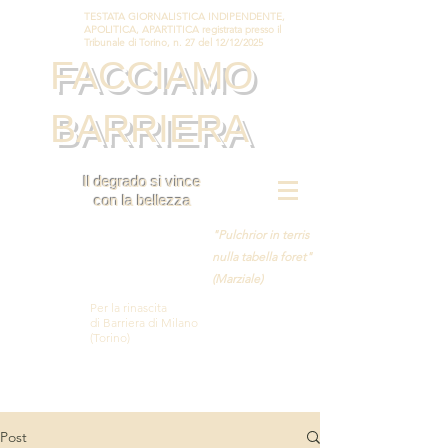
TESTATA GIORNALISTICA INDIPENDENTE,
APOLITICA, APARTITICA registrata presso il
Tribunale di Torino, n. 27 del 12/12/2025
FACCIAMO
BARRIERA
Il degrado si vince
con la bellezza
"Pulchrior in terris
nulla tabella foret"
(Marziale)
Per la rinascita
di Barriera di Milano
(Torino)
Post