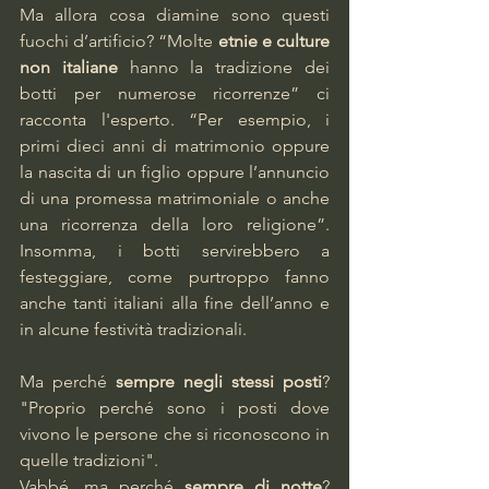
Ma allora cosa diamine sono questi 
fuochi d’artificio? “Molte 
etnie e culture 
non italiane
 hanno la tradizione dei 
botti per numerose ricorrenze” ci 
racconta l'esperto. “Per esempio, i 
primi dieci anni di matrimonio oppure 
la nascita di un figlio oppure l’annuncio 
di una promessa matrimoniale o anche 
una ricorrenza della loro religione”. 
Insomma, i botti servirebbero a 
festeggiare, come purtroppo fanno 
anche tanti italiani alla fine dell’anno e 
in alcune festività tradizionali.
Ma perché 
sempre negli stessi posti
? 
"Proprio perché sono i posti dove 
vivono le persone che si riconoscono in 
quelle tradizioni".
Vabbé, ma perché 
sempre di notte
? 