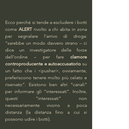
Ecco perché si tende a escludere i botti 
come 
ALERT
 rivolto a chi abita in zona 
per segnalare l’arrivo di droga: 
“sarebbe un modo davvero strano – ci 
dice un investigatore delle forze 
dell’ordine – per fare 
clamore 
controproducente e autoaccusatorio
 su 
un fatto che i <pusher>, ovviamente, 
preferiscono tenere molto più celato e 
riservato”. Esistono ben altri “canali” 
per informare gli “interessati”. Inoltre, 
questi “interessati” non 
necessariamente vivono a poca 
distanza (la distanza fino a cui si 
possono udire i botti).