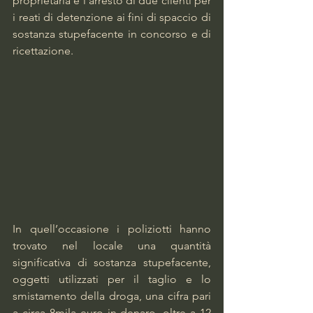
proprietaria e l’arresto di due clienti per 
i reati di detenzione ai fini di spaccio di 
sostanza stupefacente in concorso e di 
ricettazione.
In quell’occasione i poliziotti hanno 
trovato nel locale una quantità 
significativa di sostanza stupefacente, 
oggetti utilizzati per il taglio e lo 
smistamento della droga, una cifra pari 
a circa 8mila euro in denaro, oltre a 12 