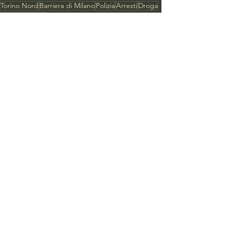
Torino Nord
Barriera di Milano
Polizia
Arresti
Droga
Chiusura locali
Mostra tutti
Post recenti