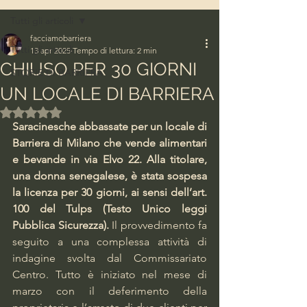
Tutti gli articoli
facciamobarriera
Tutti gli articoli
13 apr 2025
Tempo di lettura: 2 min
CHIUSO PER 30 GIORNI
STORIE DI BARRIERA
UN LOCALE DI BARRIERA
Valutazione NaN stelle su 5.
Saracinesche abbassate per un locale di 
Barriera di Milano che vende alimentari 
e bevande in via Elvo 22. Alla titolare, 
una donna senegalese, è stata sospesa 
la licenza per 30 giorni, ai sensi dell’art. 
100 del Tulps (Testo Unico leggi 
Pubblica Sicurezza).
 Il provvedimento fa 
seguito a una complessa attività di 
indagine svolta dal Commissariato 
Centro. Tutto è iniziato nel mese di 
marzo con il deferimento della 