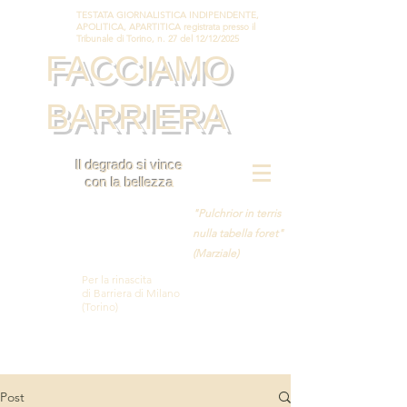
TESTATA GIORNALISTICA INDIPENDENTE,
APOLITICA, APARTITICA registrata presso il
Tribunale di Torino, n. 27 del 12/12/2025
FACCIAMO
BARRIERA
Il degrado si vince
con la bellezza
"Pulchrior in terris
nulla tabella foret"
(Marziale)
Per la rinascita
di Barriera di Milano
(Torino)
Post