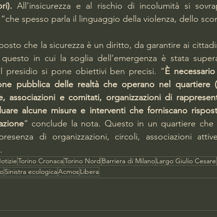
ri).
 All’insicurezza e al rischio di incolumità si sov
 “che spesso parla il linguaggio della violenza, dello sco
sto che la sicurezza è un diritto, da garantire ai cittadi
sto in cui la soglia dell’emergenza è stata superat
il presidio si pone obiettivi ben precisi. “
È necessario
one pubblica delle realtà che operano nel quartiere (se
che, associazioni e comitati, organizzazioni di rappresen
iduare alcune misure e interventi che forniscano rispos
azione
” conclude la nota. Questo in un quartiere che 
resenza di organizzazioni, circoli, associazioni attiv
.
otizie
Torino Cronaca
Torino Nord
Barriera di Milano
Largo Giulio Cesare
fo
Sinistra ecologica
Acmos
Libera