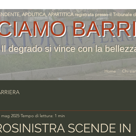
NTE, APOLITICA, APARTITICA registrata presso il Tribunale di T
CIAMO BARR
Il degrado si vince con la bellezz
Home
Chi si
ARRIERA
4 mag 2025
Tempo di lettura: 1 min
ROSINISTRA SCENDE IN