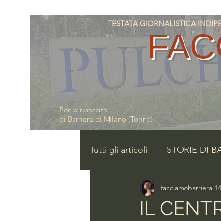
TESTATA GIORNALISTICA INDIPENDE
FAC
Per la rinascita
di Barriera di Milano (Torino)
Tutti gli articoli
STORIE DI B
facciamobarriera
1
IL CENT