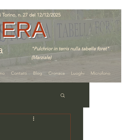
orino, n. 27 del 12/12/2025
IERA
a
"Pulchrior in terris nulla tabella foret"
(Marziale)
amo
Contatti
Blog
Cronaca
Luoghi
Microfono