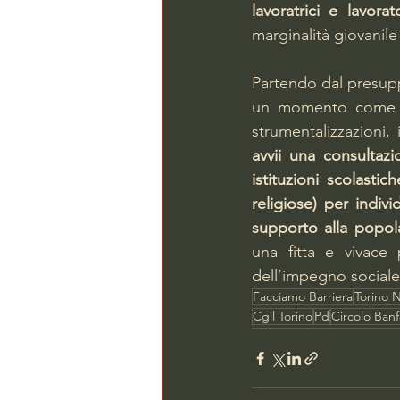
lavoratrici e lavorato
marginalità giovanile
Partendo dal presuppo
un momento come que
strumentalizzazioni, 
avvii una consultazi
istituzioni scolasti
religiose) per indiv
supporto alla popol
una fitta e vivace p
dell’impegno sociale
Facciamo Barriera
Torino N
Cgil Torino
Pd
Circolo Ban