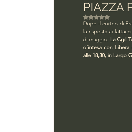
PIAZZA 
Valutazione NaN ste
Dopo il corteo di Frat
la risposta ai fattac
di maggio. 
La Cgil T
d’intesa con Libera
alle 18,30, in Largo 