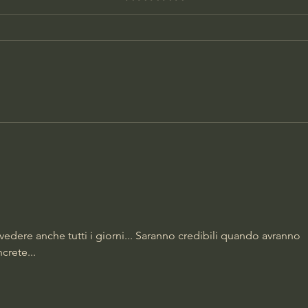
DONNA UCCISA IN CASA,
PAR
ARRESTATO L'EX
SCA
COMPAGNO
 vedere anche tutti i giorni... Saranno credibili quando avranno 
crete... 