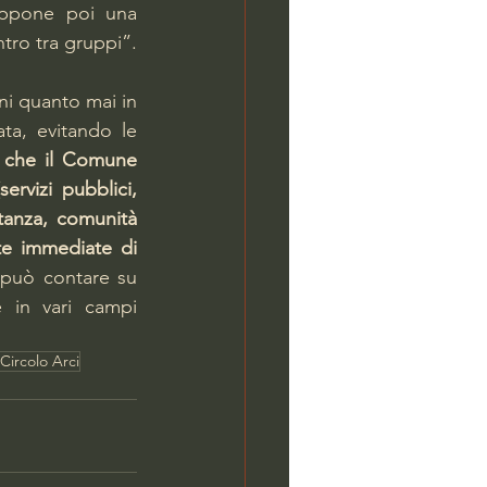
rappone poi una 
ntro tra gruppi”.
ni quanto mai in 
a, evitando le 
 che il Comune 
rvizi pubblici, 
tanza, comunità 
te immediate di 
può contare su 
e in vari campi 
Circolo Arci