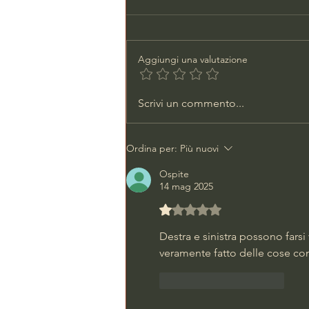
Aggiungi una valutazione
LARGO GIULIO CESARE
Scrivi un commento...
NELLA MORSA DI
PORCEDDA
Ordina per:
Più nuovi
Ospite
14 mag 2025
Valutazione 1 stella su 5.
Destra e sinistra possono farsi
veramente fatto delle cose con
Mi piace
Rispondi