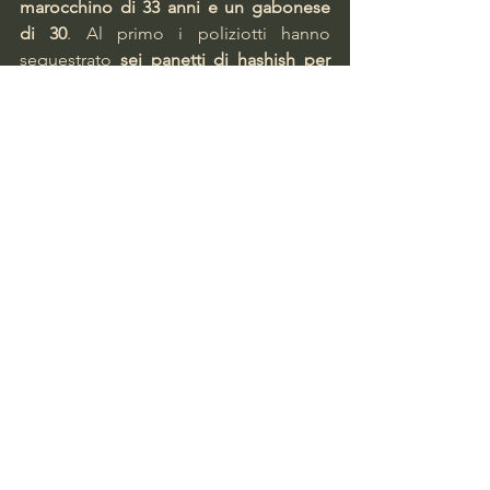
marocchino di 33 anni e un gabonese 
di 30
. Al primo i poliziotti hanno 
sequestrato 
sei panetti di hashish per 
un peso totale di 560 grammi e la 
somma di denaro di 2 mila euro
, 
ritenuta provento dell’attività di 
spaccio.
Facciamo Barriera
Torino Notizie
Torino Cronaca
Torino Nord
Barriera di Milano
Polizia Locale
Arresti
Polizia di Stato
Spaccio
Squadra Mobile
Torino notizie
Mostra tutti
Post recenti