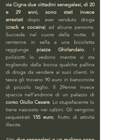
via Cigna due cittadini senegalesi, di 20 
e 29 anni, sono stati invece 
arrestati
 dopo aver venduto droga 
(
crack e cocaina
) ad alcune persone. 
Succede nel cuore della notte. Il 
ventenne in sella a una bicicletta 
raggiunge 
piazza Ghirlandaio
. I 
poliziotti lo vedono mentre si sta 
togliendo dalla bocca qualche pallina 
di droga da vendere ai suoi clienti. In 
tasca gli trovano 90 euro in banconote 
di piccolo taglio. Il 29enne invece 
spaccia nell’androne di un palazzo di 
corso Giulio Cesare
. Lo stupefacente lo 
tiene nascosto nei calzini. Gli vengono 
sequestrati 
155 euro
, frutto di attività 
illecite.
Altri 
due senegalesi e un maliano sono 