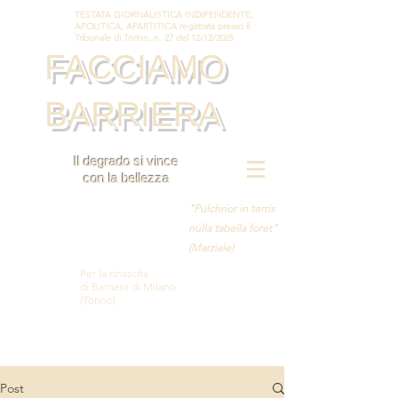
TESTATA GIORNALISTICA INDIPENDENTE,
APOLITICA, APARTITICA registrata presso il
Tribunale di Torino, n. 27 del 12/12/2025
FACCIAMO
BARRIERA
Il degrado si vince
con la bellezza
"Pulchrior in terris
nulla tabella foret"
(Marziale)
Per la rinascita
di Barriera di Milano
(Torino)
Post