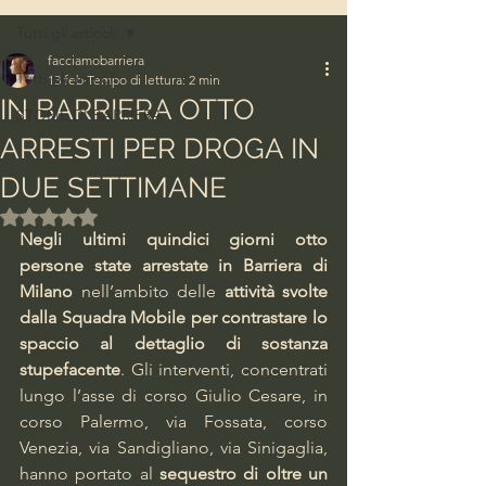
Tutti gli articoli
facciamobarriera
Tutti gli articoli
13 feb
Tempo di lettura: 2 min
IN BARRIERA OTTO
STORIE DI BARRIERA
ARRESTI PER DROGA IN
DUE SETTIMANE
Valutazione NaN stelle su 5.
Negli ultimi quindici giorni otto 
persone state arrestate in Barriera di 
Milano
 nell’ambito delle 
attività svolte 
dalla Squadra Mobile per contrastare lo 
spaccio al dettaglio di sostanza 
stupefacente
. Gli interventi, concentrati 
lungo l’asse di corso Giulio Cesare, in 
corso Palermo, via Fossata, corso 
Venezia, via Sandigliano, via Sinigaglia, 
hanno portato al 
sequestro di oltre un 