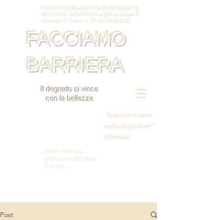
TESTATA GIORNALISTICA INDIPENDENTE,
APOLITICA, APARTITICA registrata presso il
Tribunale di Torino, n. 27 del 12/12/2025
FACCIAMO
BARRIERA
Il degrado si vince
con la bellezza
"Pulchrior in terris
nulla tabella foret"
(Marziale)
Per la rinascita
di Barriera di Milano
(Torino)
Post