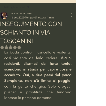
Tutti gli articoli
facciamobarriera
Tutti gli articoli
16 set 2025
Tempo di lettura: 1 min
INSEGUIMENTO CON
STORIE DI BARRIERA
SCHIANTO IN VIA
TOSCANINI
Valutazione NaN stelle su 5.
La botta contro il cancello è violenta, 
così violenta da farlo cadere. 
Alcuni 
residenti, allarmati dal forte tonfo, 
scendono in strada per capire cosa è 
accaduto. Qui, a due passi dal parco 
Sempione, non c’è limite al peggio
, 
con la gente che gira. Solo drogati, 
pusher e prostitute che tengono 
lontane le persone perbene.