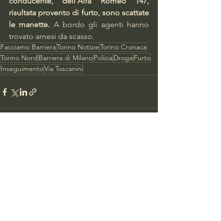
conducente, dell’Alfa Romeo 147, 
risultata provento di furto, sono scattate 
le manette.
 A bordo gli agenti hanno 
trovato arnesi da scasso.
Facciamo Barriera
Torino Notizie
Torino Cronaca
Torino Nord
Barriera di Milano
Polizia
Droga
Furto
Inseguimento
Via Toscanini
Mostra tutti
Post recenti