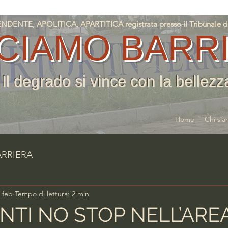
NTE, APOLITICA, APARTITICA registrata presso il Tribunale di T
CIAMO BARR
Il degrado si vince con la bellezz
Home
Chi si
ARRIERA
 feb
Tempo di lettura: 2 min
NTI NO STOP NELL’ARE