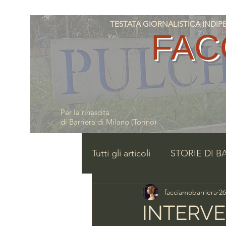
TESTATA GIORNALISTICA INDIPENDE
FAC
Per la rinascita
di Barriera di Milano (Torino)
Tutti gli articoli
STORIE DI B
facciamobarriera
26
INTERVE