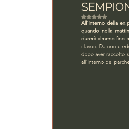
SEMPIO
Valutazione NaN ste
All’interno della ex
quando nella mattina
durerà almeno fino 
i lavori. Da non cred
dopo aver raccolto so
all’interno del parch