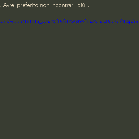
 Avrei preferito non incontrarli più”.  
ic.com/video/18111a_73aa45f07f78420499f15a4c5ec0bc7b/480p/m