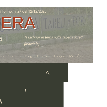
orino, n. 27 del 12/12/2025
IERA
a
"Pulchrior in terris nulla tabella foret"
(Marziale)
amo
Contatti
Blog
Cronaca
Luoghi
Microfono
A