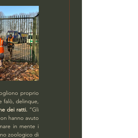
ogliono proprio 
 falò, delinque, 
ne dei ratti.
 “Gli 
Non hanno avuto 
nare in mente i 
ino zoologico di 