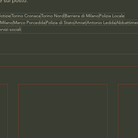
e sul posto.
otizie
Torino Cronaca
Torino Nord
Barriera di Milano
Polizia Locale
 Milano
Marco Porcedda
Polizia di Stato
Amiat
Antonio Ledda
Abbattimen
rvizi sociali