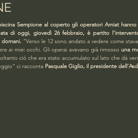
NE
lle su 5.
 piscina Sempione al coperto gli operatori Amiat hanno t
ta di oggi, giovedì 26 febbraio, è partito l’intervento
a domani.
 “Verso le 12 sono andato a vedere come stav
ere ai miei occhi. Gli operai avevano già rimosso 
ltanto ciò che era stato accumulato sul lato che dà verso
eggio” ci racconta 
Pasquale Giglio, il presidente dell’