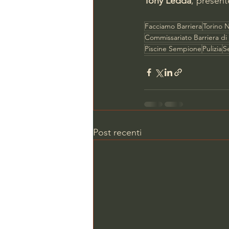
Tony Ledda
,
present
Facciamo Barriera
Torino N
Commissariato Barriera di
Piscine Sempione
Pulizia
Se
Post recenti