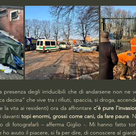
la presenza degli irriducibili che di andarsene non ne v
a decina” che vive tra i rifiuti, spaccia, si droga, accende
la vita ai residenti) ora da affrontare 
c’è pure l’invasio
i davanti 
topi enormi, grossi come cani, da fare paura
. 
di fotografarli – afferma Giglio -. Mi hanno fatto tor
e ho avuto il piacere, si fa per dire, di conoscere al giard