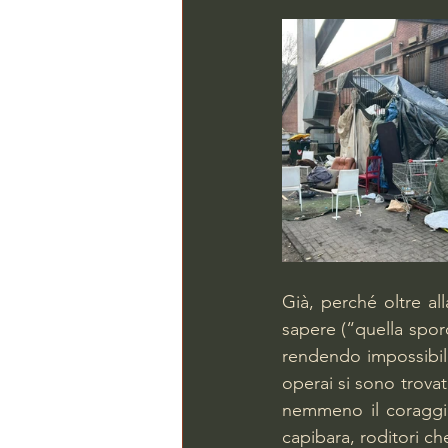
Già, perché oltre al
sapere (“quella sporc
rendendo impossibile 
operai si sono trovat
nemmeno il coraggio 
capibara, roditori ch