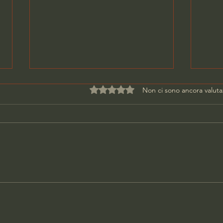
Valutazione 0 stelle su 5.
Non ci sono ancora valuta
DONNA UCCISA IN CASA,
PAR
ARRESTATO L'EX
SCA
COMPAGNO