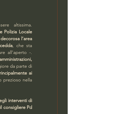
ere altissima. 
e Polizia Locale
decorosa l’area 
rcedda
, che sta 
curando la regia dell’operazione iniziata con la demolizione delle strutture all’aperto -. 
Auspichiamo che l’impegno possa essere condiviso anche dalle altre amministrazioni, 
ore da parte di 
rincipalmente ai 
 prezioso nella 
li interventi di 
il consigliere Pd 