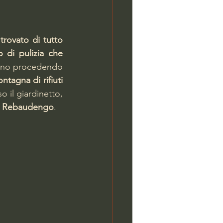
rovato di tutto 
 di pulizia che 
ano procedendo 
una montagna di rifiuti 
 il giardinetto, 
Asd Rebaudengo
.