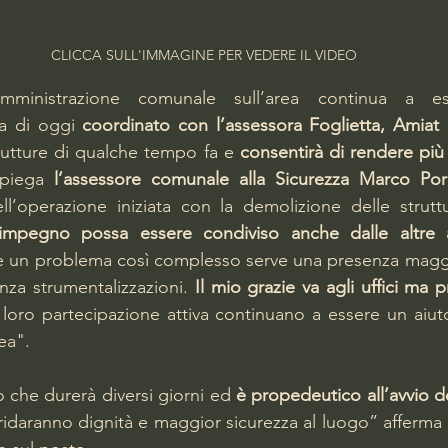
CLICCA SULL'IMMAGINE PER VEDERE IL VIDEO
’amministrazione comunale sull’area continua a ess
ia di oggi 
coordinato con l’assessora Foglietta, Amiat 
trutture di qualche tempo fa e 
consentirà di rendere più 
spiega 
l’assessore comunale alla Sicurezza Marco Po
re un problema così complesso serve una presenza maggi
enza strumentalizzazioni. 
Il mio grazie va agli uffici ma p
 loro partecipazione attiva continuano a essere un aiuto
ea". 
ro che durerà diversi giorni ed 
è propedeutico all’avvio deg
ridaranno dignità e maggior sicurezza al luogo” afferma 