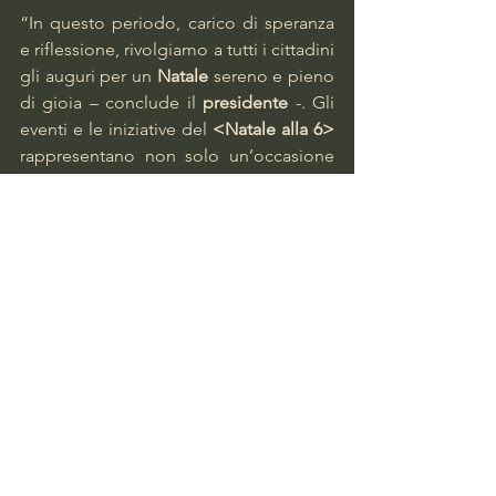
“In questo periodo, carico di speranza 
e riflessione, rivolgiamo a tutti i cittadini 
gli auguri per un 
Natale 
sereno e pieno 
di gioia – conclude il 
presidente
 -. Gli 
eventi e le iniziative del 
<Natale alla 6> 
rappresentano non solo un’occasione 
di festa, ma anche il simbolo 
dell’impegno della 
Circoscrizione 
a 
favore del territorio e della comunità. 
Con lo stesso spirito rinnoviamo il 
nostro proposito di continuare a 
lavorare per offrire occasioni di 
incontro, solidarietà e sviluppo anche 
negli anni a venire”.
Facciamo Barriera
Torino Notizie
Torino Cronaca
Torino Nord
Barriera di Milano
Barriera Torino
Valerio Lomanto
Natale