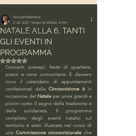
Tutti gli articoli
facciamobarriera
Tutti gli articoli
2 dic 2024
Tempo di lettura: 2 min
NATALE ALLA 6, TANTI
STORIE DI BARRIERA
GLI EVENTI IN
PROGRAMMA
Valutazione NaN stelle su 5.
Concerti, presepi, feste di quartiere, 
pranzi e cene comunitarie. È davvero 
ricco il calendario di appuntamenti 
confezionati dalla 
Circoscrizione 6
 in 
occasione del 
Natale 
per unire grandi e 
piccini sotto il segno della tradizione e 
della solidarietà. Il programma 
completo degli eventi natalizi sul 
territorio è stato illustrato nel corso di 
una 
Commissione circoscrizionale
 che 