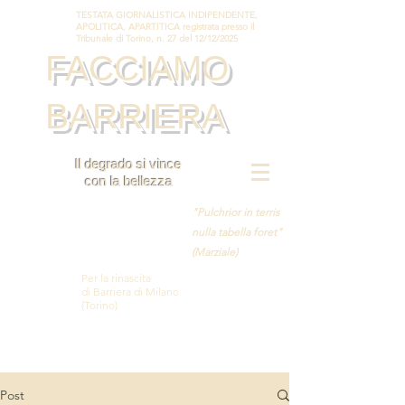
TESTATA GIORNALISTICA INDIPENDENTE,
APOLITICA, APARTITICA registrata presso il
Tribunale di Torino, n. 27 del 12/12/2025
FACCIAMO
BARRIERA
Il degrado si vince
con la bellezza
"Pulchrior in terris
nulla tabella foret"
(Marziale)
Per la rinascita
di Barriera di Milano
(Torino)
Post