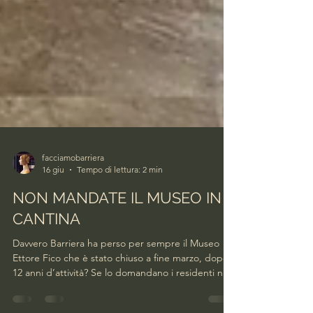
facciamobarriera
16 giu
Tempo di lettura: 2 min
NON MANDATE IL MUSEO IN
CANTINA
Davvero Barriera ha perso per sempre il Museo
Ettore Fico che è stato chiuso a fine marzo, dopo