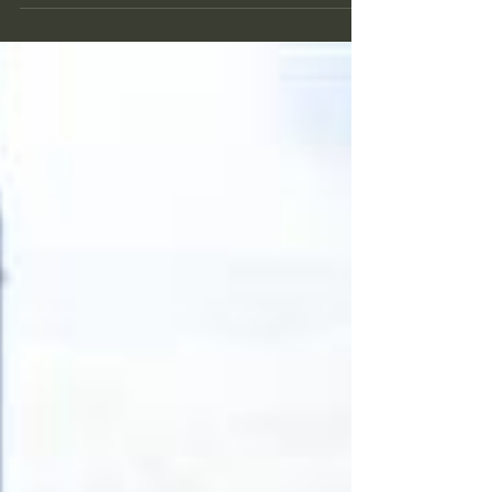
12 anni d’attività? Se lo domandano i residenti nel
quartiere ma anche il consigliere di Torino
Bellissima Pierlucio Firrao che in Sala Rossa ha
presentato un question time per sapere cosa
intenda fare l'amministrazione per salvarlo. “Torino
non può permettersi di rinunciare a un punto di
cultura così importante per Barriera di Milano
come il Museo Ettore Fico - afferma Firrao -. D