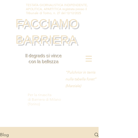
TESTATA GIORNALISTICA INDIPENDENTE,
APOLITICA, APARTITICA registrata presso il
Tribunale di Torino, n. 27 del 12/12/2025
FACCIAMO
BARRIERA
Il degrado si vince
con la bellezza
"Pulchrior in terris
nulla tabella foret"
(Marziale)
Per la rinascita
di Barriera di Milano
(Torino)
Blog