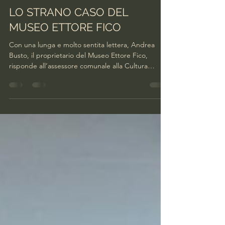
facciamobarriera
18 giu
Tempo di lettura: 2 min
LO STRANO CASO DEL
MUSEO ETTORE FICO
Con una lunga e molto sentita lettera, Andrea
Busto, il proprietario del Museo Ettore Fico,
risponde all’assessore comunale alla Cultura
Rosanna Purchia, mettendo in discussione quanto
da lei dichiarato in occasione del question time
presentato in Sala Rossa dal consigliere di Torino
Bellissima Pierlucio Firrao. Nel documento Busto
ricostruisce i rapporti intercorsi negli ultimi quattro
anni con la Città. Lo fa con dovizia di particolari,
citando ad una ad una le mail inviate