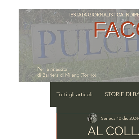
TESTATA GIORNALISTICA INDIPENDE
FAC
Per la rinascita
di Barriera di Milano (Torino)
Tutti gli articoli
STORIE DI B
Seneca
10 dic 2024
AL COLL