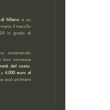
 di Milano
 è un 
ano il tracollo 
SA in grado di 
no sostenendo 
 loro concessa 
metà del costo
. 
 a 
4.000 euro al 
esa può protrarsi 