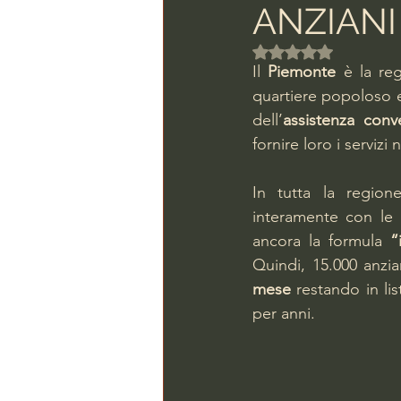
ANZIANI
Valutazione NaN ste
Il 
Piemonte
 è la re
quartiere popoloso e
dell’
assistenza conve
fornire loro i servizi
In tutta la region
interamente con le 
ancora la formula 
“
Quindi, 15.000 anzia
mese
 restando in li
per anni.