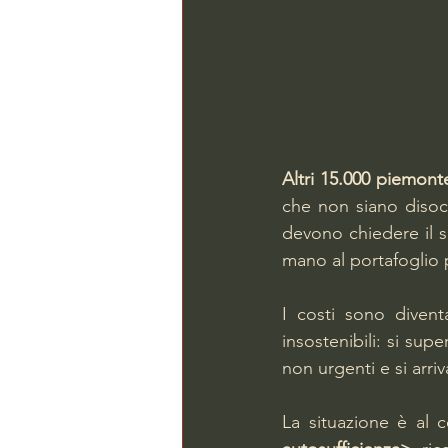
Altri 15.000 piemont
che non siano disocc
devono chiedere il s
mano al portafoglio
I costi sono diventa
insostenibili: si supe
non urgenti e si arriv
La situazione è al 