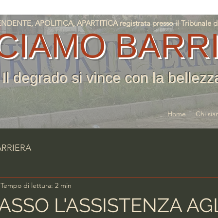
NTE, APOLITICA, APARTITICA registrata presso il Tribunale di T
CIAMO BARR
Il degrado si vince con la bellezz
Home
Chi si
ARRIERA
Tempo di lettura: 2 min
ASSO L'ASSISTENZA AG