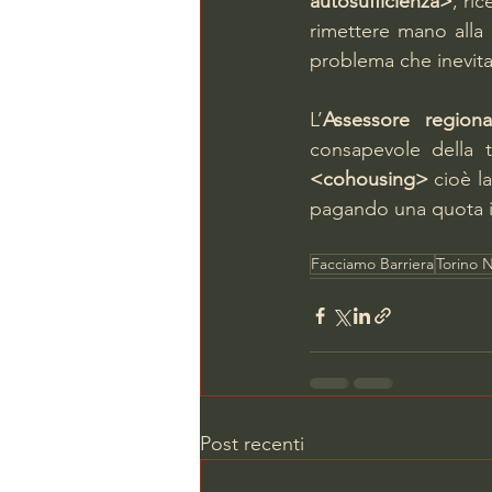
autosufficienza>
, ri
rimettere mano alla m
problema che inevit
L’
Assessore regiona
<cohousing>
 cioè l
pagando una quota in
Facciamo Barriera
Torino N
Post recenti