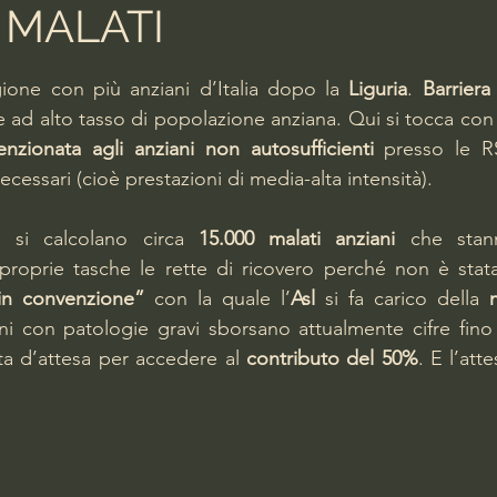
 MALATI
lle su 5.
gione con più anziani d’Italia dopo la 
Liguria
. 
Barriera
 ad alto tasso di popolazione anziana. Qui si tocca con m
nzionata agli anziani non autosufficienti
 presso le R
 necessari (cioè prestazioni di media-alta intensità).
e si calcolano circa 
15.000 malati anziani
 che stan
proprie tasche le rette di ricovero perché non è stata
in convenzione”
 con la quale l’
Asl
 si fa carico della 
ni con patologie gravi sborsano attualmente cifre fino
sta d’attesa per accedere al 
contributo del 50%
. E l’att