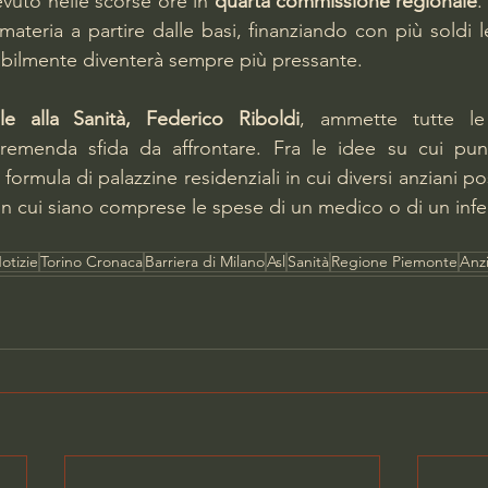
cevuto nelle scorse ore in 
quarta commissione regionale
.
ateria a partire dalle basi, finanziando con più soldi l
abilmente diventerà sempre più pressante.
le alla Sanità, Federico Riboldi
, ammette tutte le 
a formula di palazzine residenziali in cui diversi anziani p
 cui siano comprese le spese di un medico o di un infe
otizie
Torino Cronaca
Barriera di Milano
Asl
Sanità
Regione Piemonte
Anzi