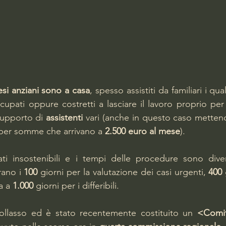
esi anziani sono a casa
, spesso assistiti da familiari i qu
upati oppure costretti a lasciare il lavoro proprio per
upporto di 
assistenti
 vari (anche in questo caso metten
 per somme che arrivano a 
2.500 euro al mese
).
ti insostenibili e i tempi delle procedure sono divent
rano i 
100
 giorni per la valutazione dei casi urgenti, 
400
 
a a 
1.000
 giorni per i differibili.
collasso ed è stato recentemente costituito un 
<Comit