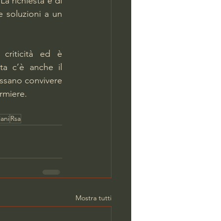
 La richiesta è di 
e soluzioni a un 
criticità ed è 
consapevole della tremenda sfida da affrontare. Fra le idee su cui punta c’è anche il 
ossano convivere 
rmiere.
ani
Rsa
Mostra tutti