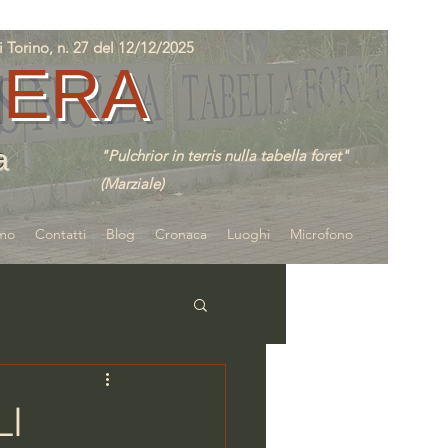
orino, n. 27 del 12/12/2025
IERA
a
"Pulchrior in terris nulla tabella foret"
(Marziale)
amo
Contatti
Blog
Cronaca
Luoghi
Microfono
LI