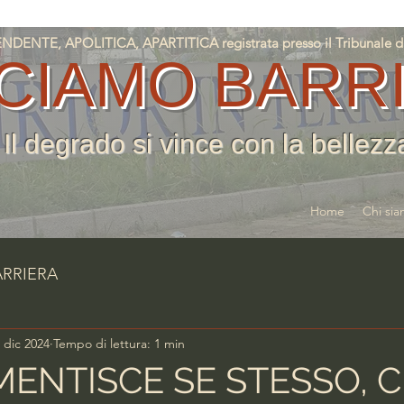
NTE, APOLITICA, APARTITICA registrata presso il Tribunale di T
CIAMO BARR
Il degrado si vince con la bellezz
Home
Chi si
ARRIERA
 dic 2024
Tempo di lettura: 1 min
MENTISCE SE STESSO, CH