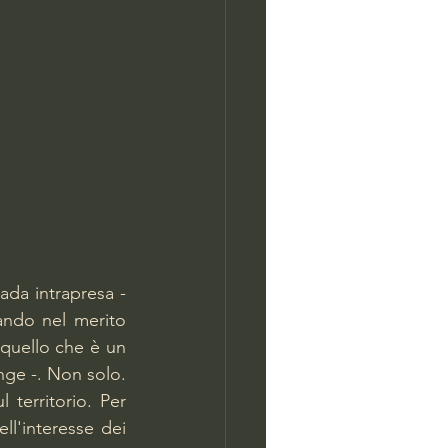
da intrapresa - 
ando nel merito 
 quello che è un 
nge -. Non solo. 
 territorio. Per 
contro il provvedimento di chiusura, nell'interesse dei 