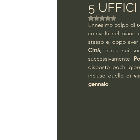
5 UFFICI
Valutazione NaN ste
Ennesimo colpo di sce
coinvolti nel piano d
stesso e, dopo aver 
Città
, torna sui suo
successivamente 
Po
disposto pochi giorn
incluso quello di 
vi
gennaio
.