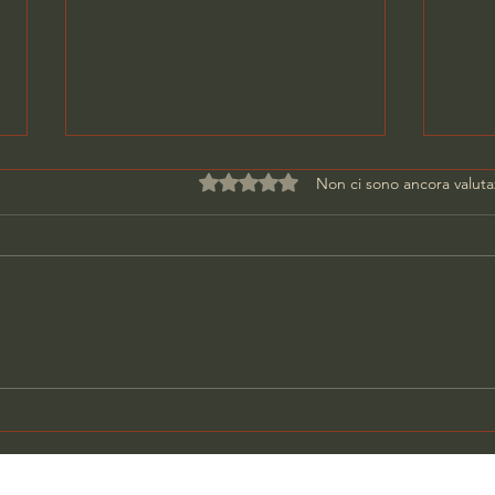
Valutazione 0 stelle su 5.
Non ci sono ancora valuta
DONNA UCCISA IN CASA,
PAR
ARRESTATO L'EX
SCA
COMPAGNO