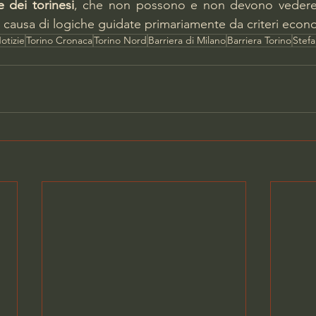
 e dei torinesi
, che non possono e non devono vedere 
a causa di logiche guidate primariamente da criteri econo
otizie
Torino Cronaca
Torino Nord
Barriera di Milano
Barriera Torino
Stef