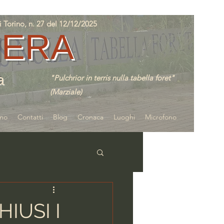
orino, n. 27 del 12/12/2025
IERA
a
"Pulchrior in terris nulla tabella foret"
(Marziale)
amo
Contatti
Blog
Cronaca
Luoghi
Microfono
IUSI I