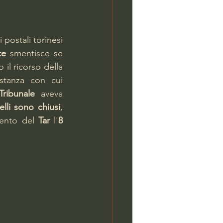
postali torinesi 
te
 smentisce se 
, accogliendo il ricorso della 
istanza con cui 
Tribunale
 aveva 
lli sono chiusi
, 
ento del 
Tar 
l'
8 