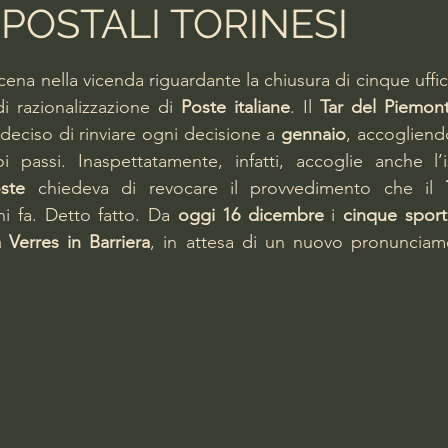
 POSTALI TORINESI
lle su 5.
na nella vicenda riguardante la chiusura di cinque uffici 
i razionalizzazione di 
Poste italiane
. Il 
Tar del Piemon
deciso di rinviare ogni decisione a 
gennaio
i passi. Inaspettatamente, infatti, accoglie anche l’
ste 
chiedeva di revocare il provvedimento che il 
i fa. Detto fatto. Da 
oggi 16 dicembre
 i 
cinque sporte
a Verres in Barriera
, in attesa di un nuovo pronunciam