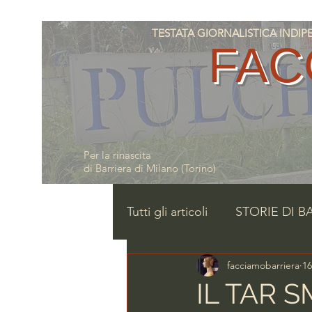
TESTATA GIORNALISTICA INDIPENDE
FAC
Per la rinascita
di Barriera di Milano (Torino)
Tutti gli articoli
STORIE DI B
facciamobarriera
16
IL TAR S