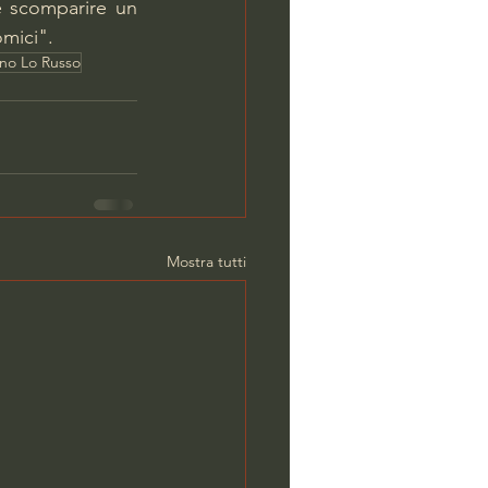
scomparire un 
mici".  
ano Lo Russo
Mostra tutti