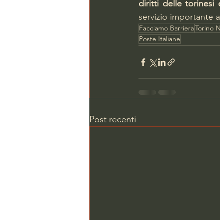
diritti delle torinesi
servizio importante 
Facciamo Barriera
Torino N
Poste Italiane
Post recenti