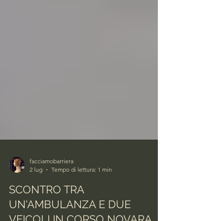
facciamobarriera
2 lug
Tempo di lettura: 1 min