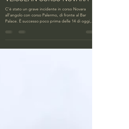
SCONTRO TRA
UN'AMBULANZA E DUE
VEICOLI IN CORSO NOVARA
C’è stato un grave incidente in corso Novara
all’angolo con corso Palermo, di fronte al Bar
Palace. È successo poco prima delle 14 di oggi,
giovedì 2 luglio. Tre i veicoli coinvolti:
un’ambulanza della Croce Rossa, una Renault
Mégane station wagon e un furgone Citroën
Jumper. Sul posto sono intervenute più squadre
di soccorso del 118, oltre ai Vigili del fuoco e la
Polizia Locale che ha effettuato i rilievi necessari
per ricostruire la dinamica dell’incidente. Il traffico
è a