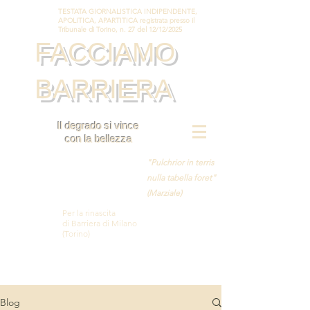
TESTATA GIORNALISTICA INDIPENDENTE,
APOLITICA, APARTITICA registrata presso il
Tribunale di Torino, n. 27 del 12/12/2025
FACCIAMO
BARRIERA
Il degrado si vince
con la bellezza
"Pulchrior in terris
nulla tabella foret"
(Marziale)
Per la rinascita
di Barriera di Milano
(Torino)
Blog