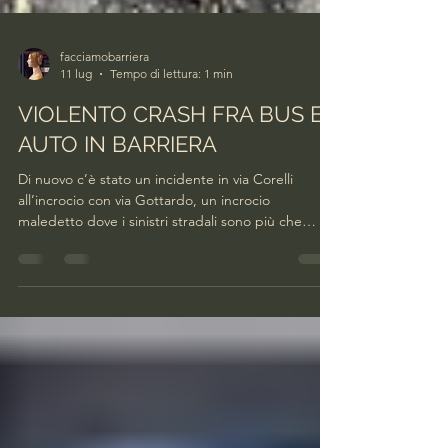
facciamobarriera
11 lug
Tempo di lettura: 1 min
VIOLENTO CRASH FRA BUS E
AUTO IN BARRIERA
Di nuovo c’è stato un incidente in via Corelli
all’incrocio con via Gottardo, un incrocio
maledetto dove i sinistri stradali sono più che
frequenti. È successo poco prima delle 16,30 del
pomeriggio di oggi, sabato 11 luglio. A scontrarsi
una Fiat 500 nera, guidata da una donna sulla
quarantina, e un bus della linea 2. L’auto, dopo
aver attraversato il ponte di via Cruto sul
trincerone, stava svoltando in via Cravero, mentre il
mezzo pubblico stava percorrendo via Gottardo.
Se